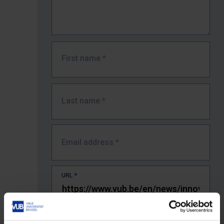
First name
*
Last name
*
Email address
*
URL
*
The full URL of the page where you encountered the error.
E.g. https://www.vub.be/nl/studeren-aan-de-vub/alle-