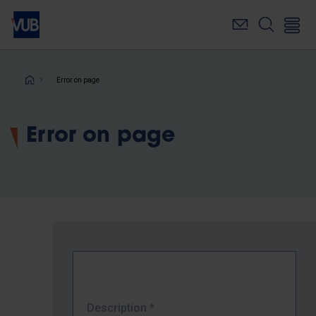
Skip
to
main
content
Breadcrumb
Error on page
Error on page
Description
*