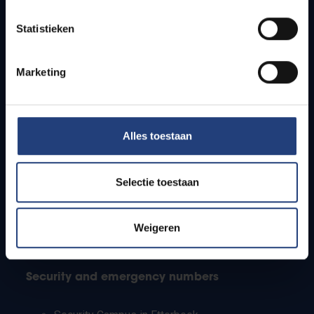
Timetables
Statistieken
How to get to the VUB campuses
Research groups
Campus facilities
Marketing
Info for
Alles toestaan
Press
Students
Staff
Selectie toestaan
PhD students
Teachers and secondary schools
Working students
Weigeren
International students
Security and emergency numbers