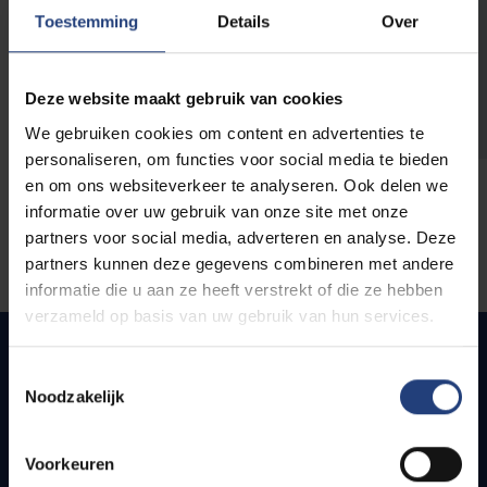
opleidingen
Toestemming
Details
Over
Deze website maakt gebruik van cookies
We gebruiken cookies om content en advertenties te
personaliseren, om functies voor social media te bieden
en om ons websiteverkeer te analyseren. Ook delen we
informatie over uw gebruik van onze site met onze
partners voor social media, adverteren en analyse. Deze
partners kunnen deze gegevens combineren met andere
informatie die u aan ze heeft verstrekt of die ze hebben
verzameld op basis van uw gebruik van hun services.
Toestemmingsselectie
Noodzakelijk
Quick links
Webmail
Voorkeuren
Jobs