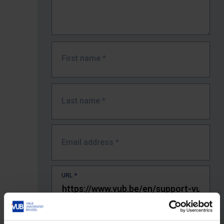
First name
*
Last name
*
Email address
*
URL
*
The full URL of the page where you encountered the error.
E.g. https://www.vub.be/nl/studeren-aan-de-vub/alle-