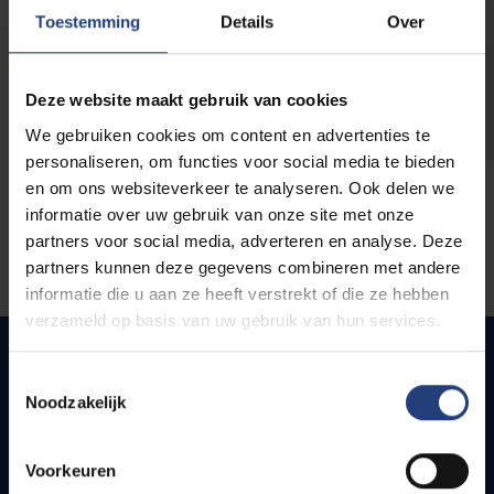
opleidingen
Toestemming
Details
Over
Deze website maakt gebruik van cookies
We gebruiken cookies om content en advertenties te
personaliseren, om functies voor social media te bieden
en om ons websiteverkeer te analyseren. Ook delen we
informatie over uw gebruik van onze site met onze
partners voor social media, adverteren en analyse. Deze
partners kunnen deze gegevens combineren met andere
informatie die u aan ze heeft verstrekt of die ze hebben
verzameld op basis van uw gebruik van hun services.
Toestemmingsselectie
Noodzakelijk
Quick links
Webmail
Voorkeuren
Jobs