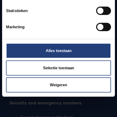
Timetables
Statistieken
How to get to the VUB campuses
Research groups
Campus facilities
Marketing
Info for
Alles toestaan
Press
Students
Staff
Selectie toestaan
PhD students
Teachers and secondary schools
Working students
Weigeren
International students
Security and emergency numbers