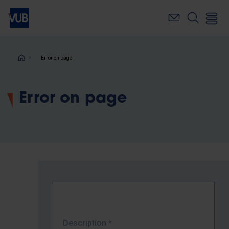
Skip
to
main
content
Breadcrumb
Error on page
Error on page
Description
*