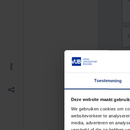
Toestemming
Deze website maakt gebruik
We gebruiken cookies om cont
websiteverkeer te analyseren
media, adverteren en analys
The f
verstrekt of die ze hebben v
E.g. 