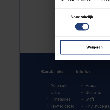
Toestemmingsselectie
Noodzakelijk
Weigeren
Quick links
Info for
Webmail
Press
Jobs
Students
Timetables
Staff
How to get to
PhD students