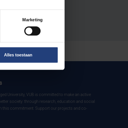
Marketing
Alles toestaan
B
ed University, VUB is committed to make an active
better society: through research, education and social
 in this commitment. Support our projects and co-