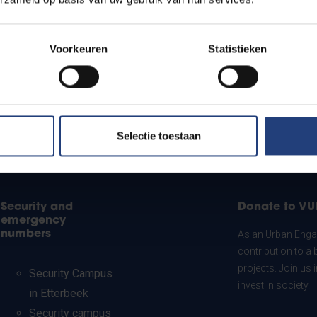
Voorkeuren
Statistieken
Selectie toestaan
Security and
Donate to VU
emergency
numbers
As an Urban Engag
contribution to a 
projects. Join us
Security Campus
invest in society.
in Etterbeek
Security campus