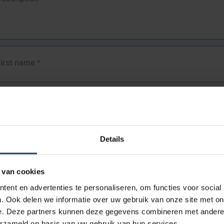
First name
*
Last name
*
Details
Email address
*
 van cookies
URL
*
ent en advertenties te personaliseren, om functies voor social
. Ook delen we informatie over uw gebruik van onze site met on
e. Deze partners kunnen deze gegevens combineren met andere i
ull URL of the page where you encountered the error.
erzameld op basis van uw gebruik van hun services.
https://www.vub.be/nl/studeren-aan-de-vub/alle-opleidingen