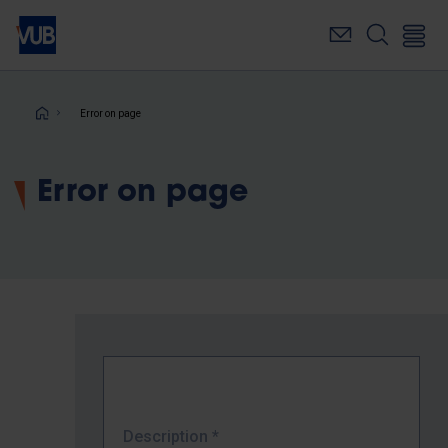
Skip
to
main
content
Breadcrumb
Error on page
Error on page
Description
*