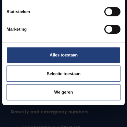
Timetables
Statistieken
How to get to the VUB campuses
Research groups
Campus facilities
Marketing
Info for
Alles toestaan
Press
Students
Staff
Selectie toestaan
PhD students
Teachers and secondary schools
Working students
Weigeren
International students
Security and emergency numbers