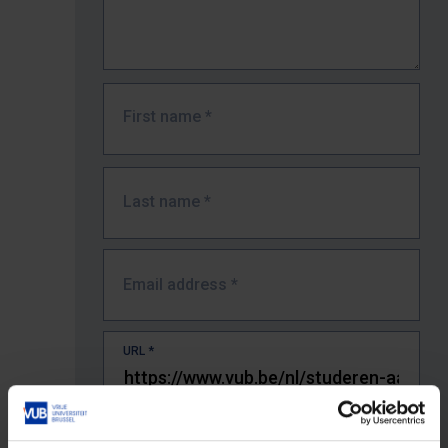
First name
*
Last name
*
Email address
*
URL
*
The full URL of the page where you encountered the error.
E.g. https://www.vub.be/nl/studeren-aan-de-vub/alle-