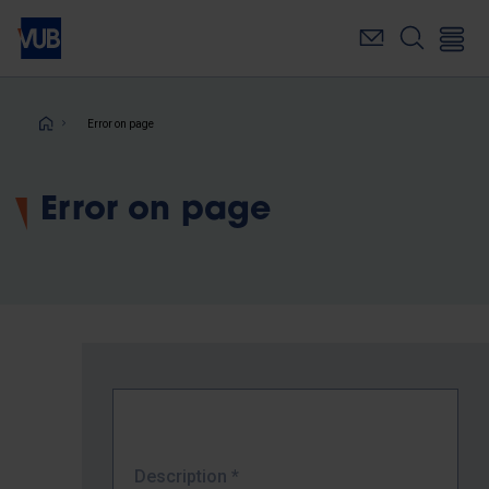
Skip
to
main
content
Breadcrumb
Error on page
Error on page
Description
*