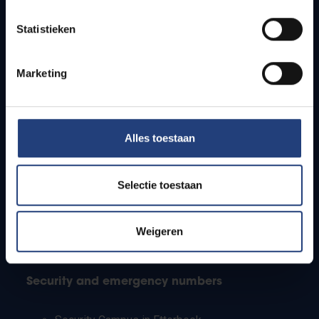
Timetables
Statistieken
How to get to the VUB campuses
Research groups
Campus facilities
Marketing
Info for
Alles toestaan
Press
Students
Staff
Selectie toestaan
PhD students
Teachers and secondary schools
Working students
Weigeren
International students
Security and emergency numbers