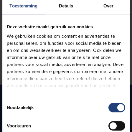
opleidingen
Toestemming
Details
Over
Deze website maakt gebruik van cookies
We gebruiken cookies om content en advertenties te
personaliseren, om functies voor social media te bieden
en om ons websiteverkeer te analyseren. Ook delen we
informatie over uw gebruik van onze site met onze
partners voor social media, adverteren en analyse. Deze
partners kunnen deze gegevens combineren met andere
informatie die u aan ze heeft verstrekt of die ze hebben
verzameld op basis van uw gebruik van hun services.
Toestemmingsselectie
Noodzakelijk
Quick links
Webmail
Voorkeuren
Jobs