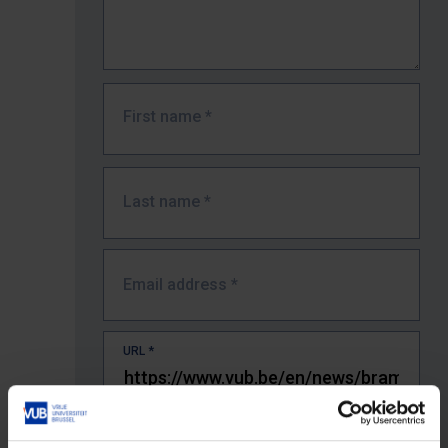
First name
*
Last name
*
Email address
*
URL
*
The full URL of the page where you encountered the error.
E.g. https://www.vub.be/nl/studeren-aan-de-vub/alle-