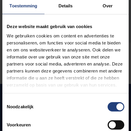
opleidingen
Toestemming
Details
Over
Deze website maakt gebruik van cookies
We gebruiken cookies om content en advertenties te
personaliseren, om functies voor social media te bieden
en om ons websiteverkeer te analyseren. Ook delen we
informatie over uw gebruik van onze site met onze
partners voor social media, adverteren en analyse. Deze
partners kunnen deze gegevens combineren met andere
informatie die u aan ze heeft verstrekt of die ze hebben
verzameld op basis van uw gebruik van hun services.
Toestemmingsselectie
Noodzakelijk
Quick links
Webmail
Voorkeuren
Jobs