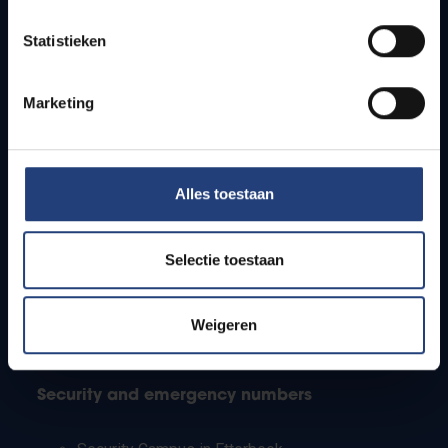
Timetables
Statistieken
How to get to the VUB campuses
Research groups
Campus facilities
Marketing
Info for
Alles toestaan
Press
Students
Staff
Selectie toestaan
PhD students
Teachers and secondary schools
Working students
Weigeren
International students
Security and emergency numbers