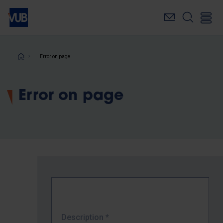
Skip
to
main
content
Breadcrumb
Error on page
Error on page
Description
*