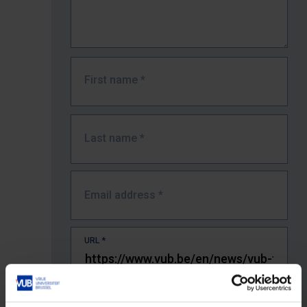
First name
*
Last name
*
Email address
*
URL
*
The full URL of the page where you encountered the error.
E.g. https://www.vub.be/nl/studeren-aan-de-vub/alle-