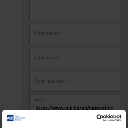
First name
*
Last name
*
Email address
*
URL
*
The full URL of the page where you encountered the error.
E.g. https://www.vub.be/nl/studeren-aan-de-vub/alle-