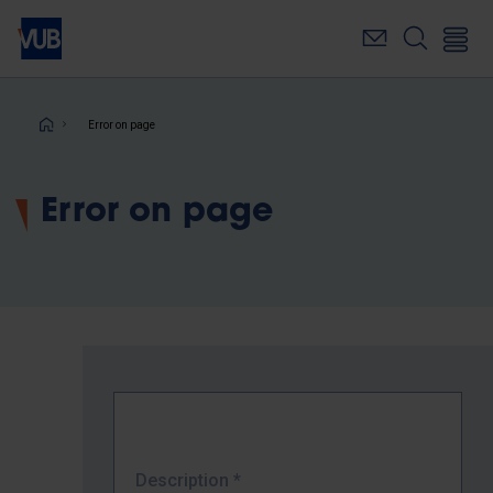
Skip
to
main
content
Breadcrumb
Error on page
Error on page
Description
*