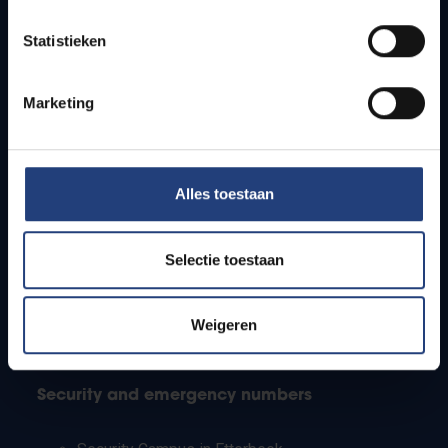
Timetables
Statistieken
How to get to the VUB campuses
Research groups
Campus facilities
Marketing
Info for
Alles toestaan
Press
Students
Staff
Selectie toestaan
PhD students
Teachers and secondary schools
Working students
Weigeren
International students
Security and emergency numbers