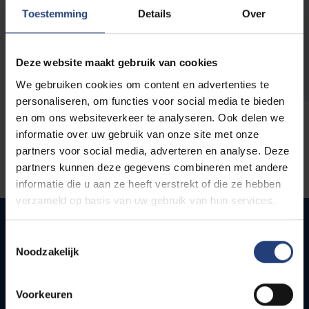
opleidingen
Toestemming
Details
Over
Deze website maakt gebruik van cookies
We gebruiken cookies om content en advertenties te
personaliseren, om functies voor social media te bieden
en om ons websiteverkeer te analyseren. Ook delen we
informatie over uw gebruik van onze site met onze
partners voor social media, adverteren en analyse. Deze
partners kunnen deze gegevens combineren met andere
informatie die u aan ze heeft verstrekt of die ze hebben
verzameld op basis van uw gebruik van hun services.
Toestemmingsselectie
Noodzakelijk
Quick links
Webmail
Voorkeuren
Jobs