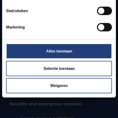
Timetables
Statistieken
How to get to the VUB campuses
Research groups
Campus facilities
Marketing
Info for
Alles toestaan
Press
Students
Staff
Selectie toestaan
PhD students
Teachers and secondary schools
Working students
Weigeren
International students
Security and emergency numbers