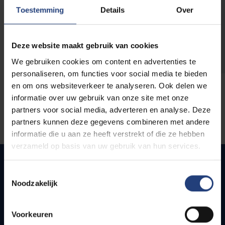
opleidingen
Toestemming
Details
Over
Deze website maakt gebruik van cookies
We gebruiken cookies om content en advertenties te
personaliseren, om functies voor social media te bieden
en om ons websiteverkeer te analyseren. Ook delen we
informatie over uw gebruik van onze site met onze
partners voor social media, adverteren en analyse. Deze
partners kunnen deze gegevens combineren met andere
informatie die u aan ze heeft verstrekt of die ze hebben
verzameld op basis van uw gebruik van hun services.
Toestemmingsselectie
Noodzakelijk
Quick links
Webmail
Voorkeuren
Jobs