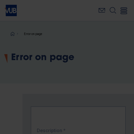
Skip
to
main
content
Breadcrumb
Error on page
Error on page
Description
*