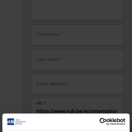
First name
*
Last name
*
Email address
*
URL
*
The full URL of the page where you encountered the error.
E.g. https://www.vub.be/nl/studeren-aan-de-vub/alle-