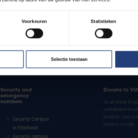
Voorkeuren
Statistieken
Selectie toestaan
Security and
Donate to VU
emergency
numbers
As an Urban Engag
contribution to a 
projects. Join us
Security Campus
invest in society.
in Etterbeek
Security campus