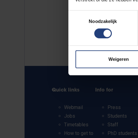
Toestemmingsselectie
Noodzakelijk
Weigeren
Quick links
Info for
Webmail
Press
Jobs
Students
Timetables
Staff
How to get to
PhD students