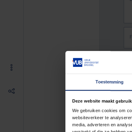
Toestemming
Deze website maakt gebruik
We gebruiken cookies om cont
websiteverkeer te analyseren
media, adverteren en analys
The f
verstrekt of die ze hebben v
E.g. 