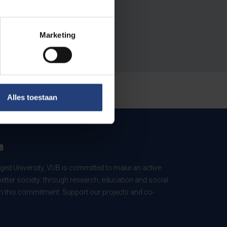
Marketing
Alles toestaan
B
ed University, VUB is committed to make an active
better society: through research, education and social
 in this commitment. Support our projects and co-