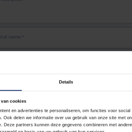
First name
*
Last name
*
Details
Email address
*
 van cookies
URL
*
ent en advertenties te personaliseren, om functies voor social
. Ook delen we informatie over uw gebruik van onze site met on
e. Deze partners kunnen deze gegevens combineren met andere i
ull URL of the page where you encountered the error.
erzameld op basis van uw gebruik van hun services.
https://www.vub.be/nl/studeren-aan-de-vub/alle-opleidingen