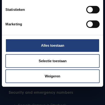
Timetables
Statistieken
How to get to the VUB campuses
Research groups
Campus facilities
Marketing
Info for
Alles toestaan
Press
Students
Staff
Selectie toestaan
PhD students
Teachers and secondary schools
Working students
Weigeren
International students
Security and emergency numbers