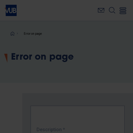
Skip
to
main
content
Breadcrumb
Error on page
Error on page
Description
*