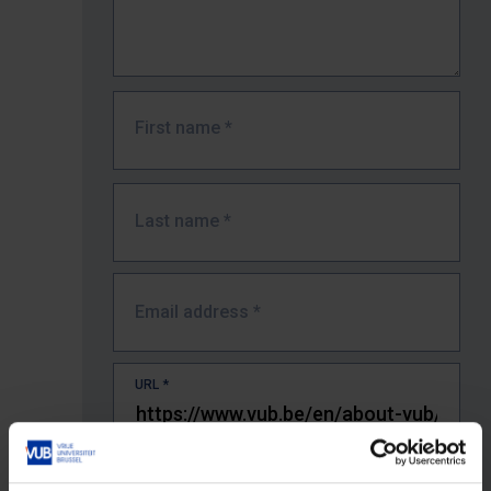
First name
*
Last name
*
Email address
*
URL
*
The full URL of the page where you encountered the error.
E.g. https://www.vub.be/nl/studeren-aan-de-vub/alle-