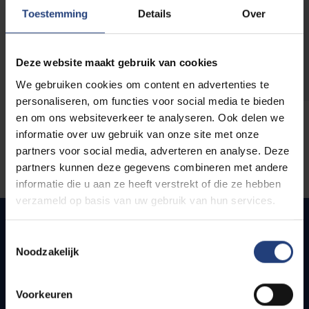
opleidingen
Toestemming
Details
Over
Deze website maakt gebruik van cookies
We gebruiken cookies om content en advertenties te
personaliseren, om functies voor social media te bieden
en om ons websiteverkeer te analyseren. Ook delen we
informatie over uw gebruik van onze site met onze
partners voor social media, adverteren en analyse. Deze
partners kunnen deze gegevens combineren met andere
informatie die u aan ze heeft verstrekt of die ze hebben
verzameld op basis van uw gebruik van hun services.
Toestemmingsselectie
Noodzakelijk
Quick links
Webmail
Voorkeuren
Jobs