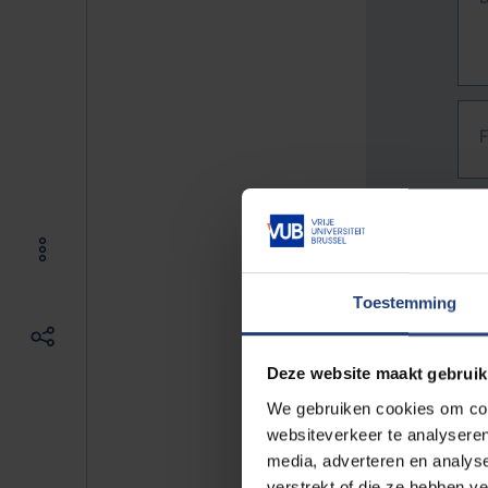
Toestemming
Deze website maakt gebruik
We gebruiken cookies om cont
websiteverkeer te analyseren
media, adverteren en analys
The f
verstrekt of die ze hebben v
E.g. 