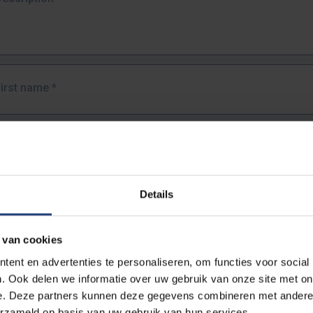
First name
*
Last name
*
Details
Email address
*
 van cookies
URL
*
ent en advertenties te personaliseren, om functies voor social
. Ook delen we informatie over uw gebruik van onze site met on
e. Deze partners kunnen deze gegevens combineren met andere i
ull URL of the page where you encountered the error.
erzameld op basis van uw gebruik van hun services.
https://www.vub.be/nl/studeren-aan-de-vub/alle-opleidingen