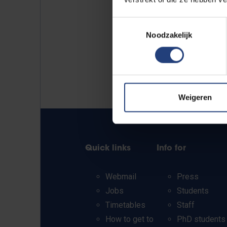
Toestemmingsselectie
Noodzakelijk
Weigeren
Quick links
Info for
Webmail
Press
Jobs
Students
Timetables
Staff
How to get to
PhD students