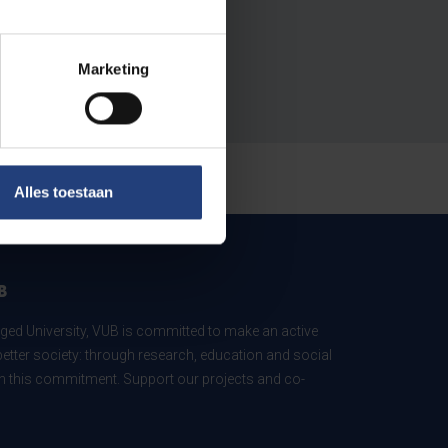
Marketing
Alles toestaan
B
ed University, VUB is committed to make an active
better society: through research, education and social
 in this commitment. Support our projects and co-