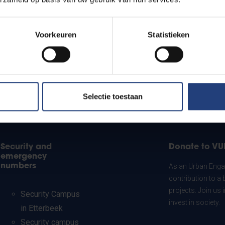
Voorkeuren
Statistieken
Selectie toestaan
Security and
Donate to VU
emergency
numbers
As an Urban Engag
contribution to a 
projects. Join us
Security Campus
invest in society.
in Etterbeek
Security campus