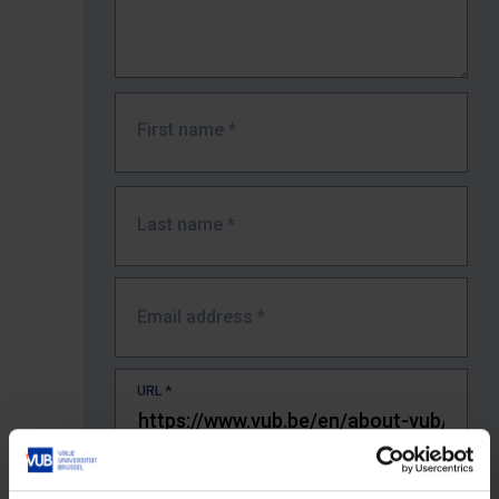
First name
*
Last name
*
Email address
*
URL
*
The full URL of the page where you encountered the error.
E.g. https://www.vub.be/nl/studeren-aan-de-vub/alle-