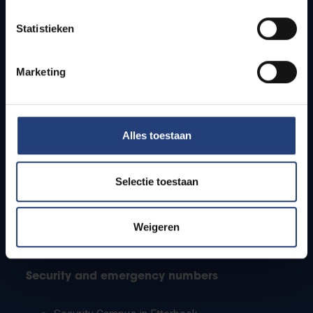
Timetables
Statistieken
How to get to the VUB campuses
Research groups
Campus facilities
Marketing
Info for
Alles toestaan
Press
Students
Staff
Selectie toestaan
PhD students
Teachers and secondary schools
Working students
Weigeren
International students
Security and emergency numbers