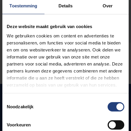
opleidingen
Toestemming
Details
Over
Deze website maakt gebruik van cookies
We gebruiken cookies om content en advertenties te
personaliseren, om functies voor social media te bieden
en om ons websiteverkeer te analyseren. Ook delen we
informatie over uw gebruik van onze site met onze
partners voor social media, adverteren en analyse. Deze
partners kunnen deze gegevens combineren met andere
informatie die u aan ze heeft verstrekt of die ze hebben
verzameld op basis van uw gebruik van hun services.
Toestemmingsselectie
Noodzakelijk
Quick links
Webmail
Voorkeuren
Jobs