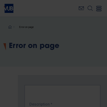
Skip
to
main
content
Breadcrumb
Error on page
Error on page
Description
*