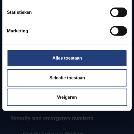
Timetables
Statistieken
How to get to the VUB campuses
Research groups
Campus facilities
Marketing
Info for
Alles toestaan
Press
Students
Staff
Selectie toestaan
PhD students
Teachers and secondary schools
Working students
Weigeren
International students
Security and emergency numbers