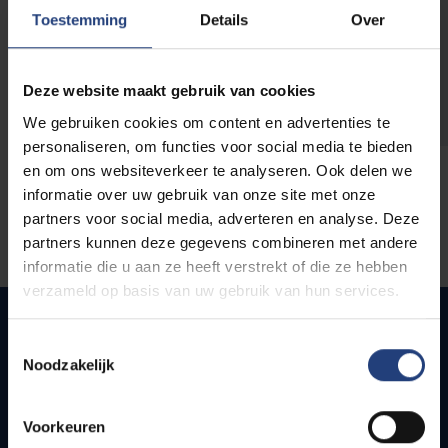
opleidingen
Toestemming
Details
Over
Deze website maakt gebruik van cookies
We gebruiken cookies om content en advertenties te
personaliseren, om functies voor social media te bieden
en om ons websiteverkeer te analyseren. Ook delen we
informatie over uw gebruik van onze site met onze
partners voor social media, adverteren en analyse. Deze
partners kunnen deze gegevens combineren met andere
informatie die u aan ze heeft verstrekt of die ze hebben
verzameld op basis van uw gebruik van hun services.
Toestemmingsselectie
Noodzakelijk
Quick links
Webmail
Voorkeuren
Jobs