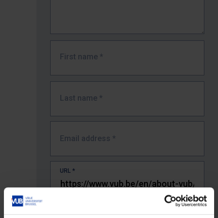
First name
*
Last name
*
Email address
*
URL
*
The full URL of the page where you encountered the error.
E.g. https://www.vub.be/nl/studeren-aan-de-vub/alle-