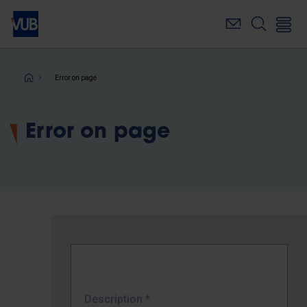
Skip
to
main
content
Breadcrumb
Error on page
Error on page
Description
*