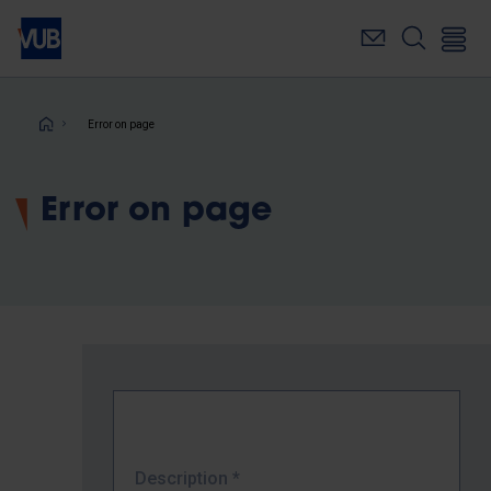
Skip
to
main
content
Breadcrumb
Error on page
Error on page
Description
*