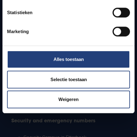
Timetables
Statistieken
How to get to the VUB campuses
Research groups
Campus facilities
Marketing
Info for
Alles toestaan
Press
Students
Staff
Selectie toestaan
PhD students
Teachers and secondary schools
Working students
Weigeren
International students
Security and emergency numbers