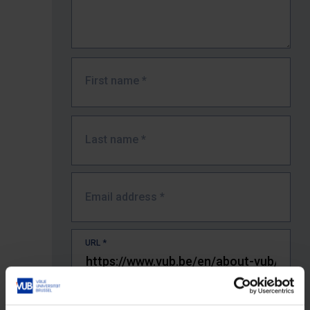
First name
*
Last name
*
Email address
*
URL
*
The full URL of the page where you encountered the error.
E.g. https://www.vub.be/nl/studeren-aan-de-vub/alle-