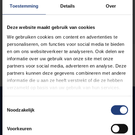
opleidingen
Toestemming
Details
Over
Deze website maakt gebruik van cookies
We gebruiken cookies om content en advertenties te
personaliseren, om functies voor social media te bieden
en om ons websiteverkeer te analyseren. Ook delen we
informatie over uw gebruik van onze site met onze
partners voor social media, adverteren en analyse. Deze
partners kunnen deze gegevens combineren met andere
informatie die u aan ze heeft verstrekt of die ze hebben
verzameld op basis van uw gebruik van hun services.
Toestemmingsselectie
Noodzakelijk
Quick links
Webmail
Voorkeuren
Jobs