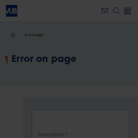
Skip
to
main
content
Breadcrumb
Error on page
Error on page
Description
*