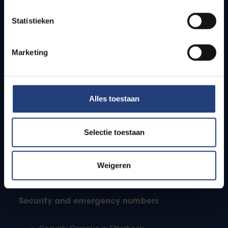
Timetables
Statistieken
How to get to the VUB campuses
Research groups
Campus facilities
Marketing
Info for
Alles toestaan
Press
Students
Staff
Selectie toestaan
PhD students
Teachers and secondary schools
Working students
Weigeren
International students
Security and emergency numbers