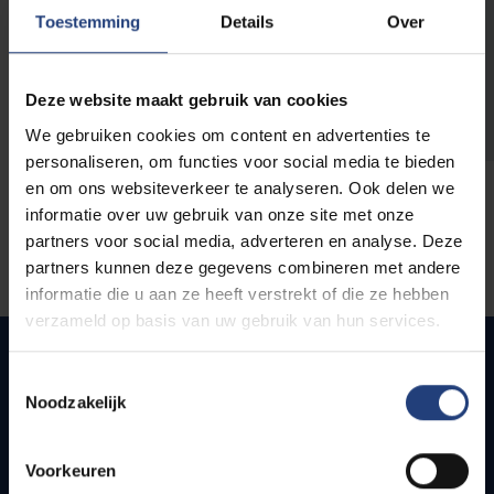
opleidingen
Toestemming
Details
Over
Deze website maakt gebruik van cookies
We gebruiken cookies om content en advertenties te
personaliseren, om functies voor social media te bieden
en om ons websiteverkeer te analyseren. Ook delen we
informatie over uw gebruik van onze site met onze
partners voor social media, adverteren en analyse. Deze
partners kunnen deze gegevens combineren met andere
informatie die u aan ze heeft verstrekt of die ze hebben
verzameld op basis van uw gebruik van hun services.
Toestemmingsselectie
Noodzakelijk
Quick links
Webmail
Voorkeuren
Jobs