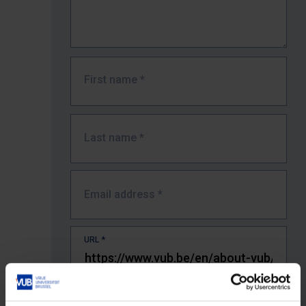
First name
*
Last name
*
Email address
*
URL
*
The full URL of the page where you encountered the error.
E.g. https://www.vub.be/nl/studeren-aan-de-vub/alle-