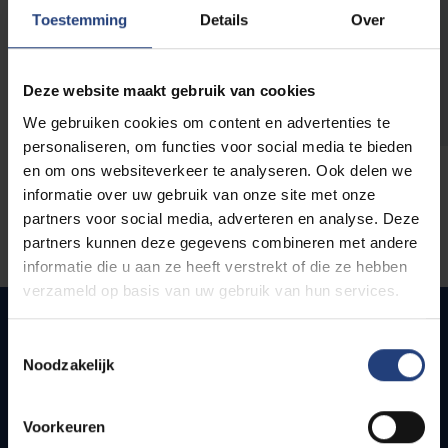
opleidingen
Toestemming
Details
Over
Deze website maakt gebruik van cookies
We gebruiken cookies om content en advertenties te
personaliseren, om functies voor social media te bieden
en om ons websiteverkeer te analyseren. Ook delen we
informatie over uw gebruik van onze site met onze
partners voor social media, adverteren en analyse. Deze
partners kunnen deze gegevens combineren met andere
informatie die u aan ze heeft verstrekt of die ze hebben
verzameld op basis van uw gebruik van hun services.
Toestemmingsselectie
Noodzakelijk
Quick links
Webmail
Voorkeuren
Jobs