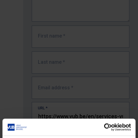
First name
*
Last name
*
Email address
*
URL
*
The full URL of the page where you encountered the error.
E.g. https://www.vub.be/nl/studeren-aan-de-vub/alle-