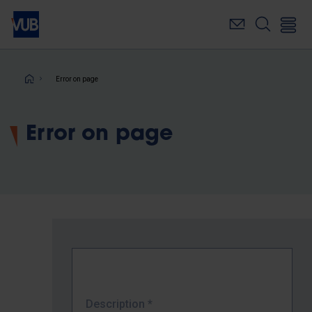
Skip
to
main
content
Breadcrumb
Error on page
Error on page
Description
*