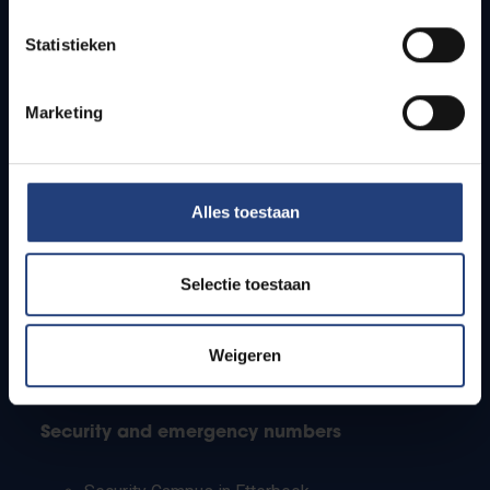
Timetables
Statistieken
How to get to the VUB campuses
Research groups
Campus facilities
Marketing
Info for
Alles toestaan
Press
Students
Staff
Selectie toestaan
PhD students
Teachers and secondary schools
Working students
Weigeren
International students
Security and emergency numbers