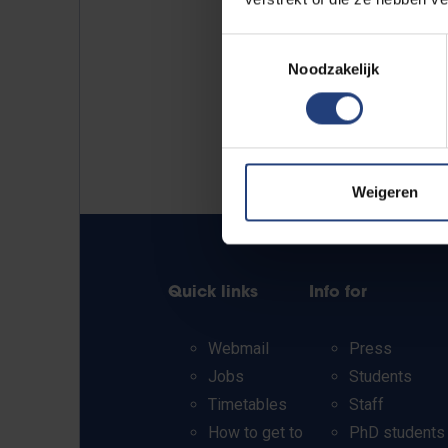
Toestemmingsselectie
Noodzakelijk
Weigeren
Quick links
Info for
Webmail
Press
Jobs
Students
Timetables
Staff
How to get to
PhD students