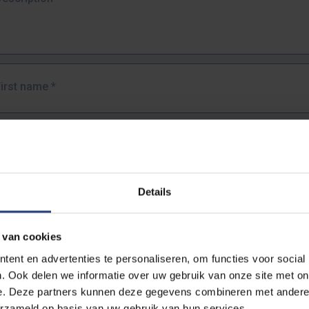
First name
*
Last name
*
Details
Email address
*
 van cookies
URL
*
ent en advertenties te personaliseren, om functies voor social
. Ook delen we informatie over uw gebruik van onze site met on
e. Deze partners kunnen deze gegevens combineren met andere i
ull URL of the page where you encountered the error.
erzameld op basis van uw gebruik van hun services.
https://www.vub.be/nl/studeren-aan-de-vub/alle-opleidingen