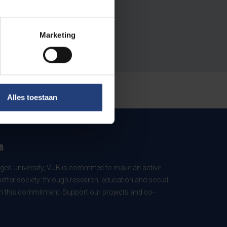
Marketing
Alles toestaan
B
ed University, VUB is committed to make an active
better society: through research, education and social
 in this commitment. Support our projects and co-