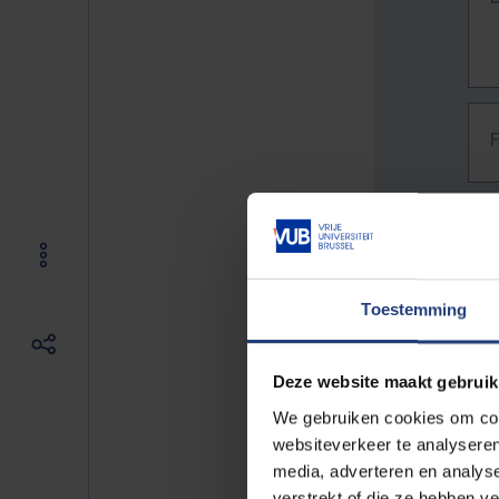
Toestemming
Deze website maakt gebruik
We gebruiken cookies om cont
websiteverkeer te analyseren
media, adverteren en analys
The f
verstrekt of die ze hebben v
E.g. 