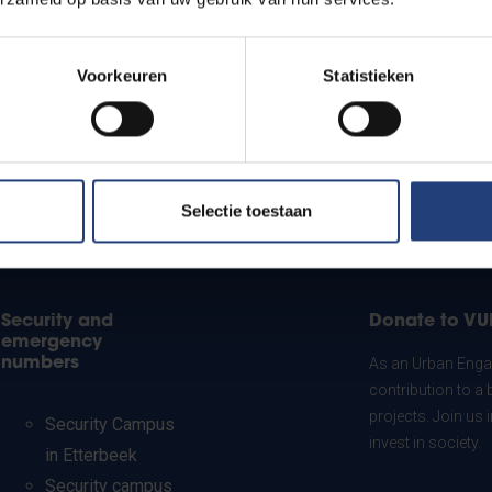
Voorkeuren
Statistieken
Selectie toestaan
Security and
Donate to VU
emergency
numbers
As an Urban Engag
contribution to a 
projects. Join us
Security Campus
invest in society.
in Etterbeek
Security campus