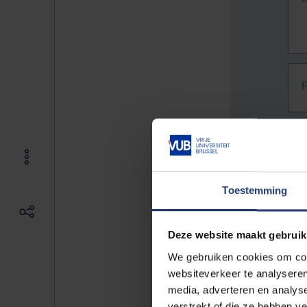
Toestemming
Deze website maakt gebruik
We gebruiken cookies om cont
websiteverkeer te analyseren
media, adverteren en analys
The f
verstrekt of die ze hebben v
E.g. 