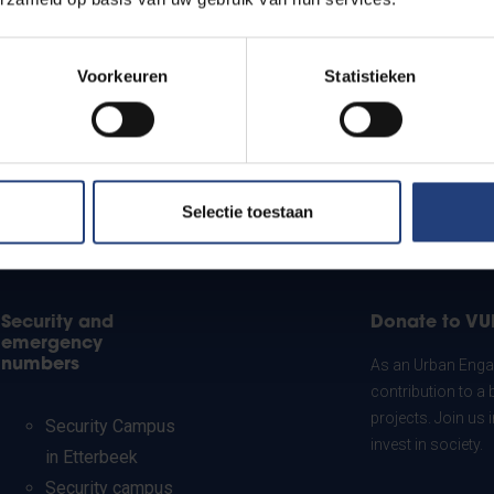
Voorkeuren
Statistieken
Selectie toestaan
Security and
Donate to VU
emergency
numbers
As an Urban Engag
contribution to a 
projects. Join us
Security Campus
invest in society.
in Etterbeek
Security campus