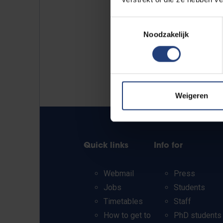
Toestemmingsselectie
Noodzakelijk
Weigeren
Quick links
Info for
Webmail
Press
Jobs
Students
Timetables
Staff
How to get to
PhD students