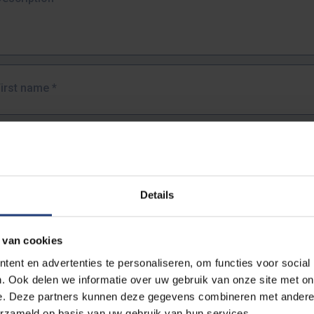
First name
*
Last name
*
Details
Email address
*
 van cookies
URL
*
ent en advertenties te personaliseren, om functies voor social
. Ook delen we informatie over uw gebruik van onze site met on
e. Deze partners kunnen deze gegevens combineren met andere i
ull URL of the page where you encountered the error.
erzameld op basis van uw gebruik van hun services.
https://www.vub.be/nl/studeren-aan-de-vub/alle-opleidingen