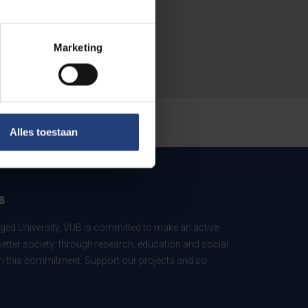
Marketing
Alles toestaan
B
ed University, VUB is committed to make an active
better society: through research, education and social
 in this commitment. Support our projects and co-