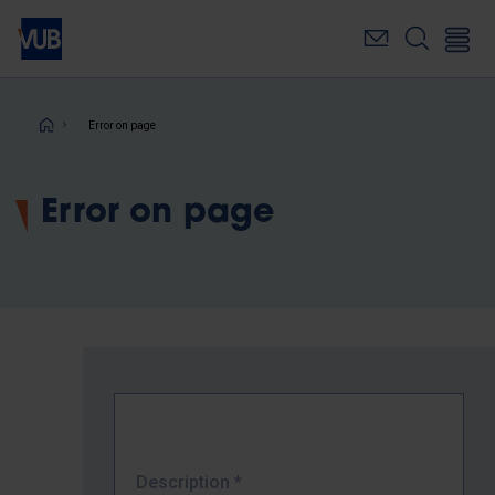
Skip
to
main
content
Breadcrumb
Error on page
Error on page
Description
*