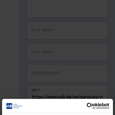
First name
*
Last name
*
Email address
*
URL
*
The full URL of the page where you encountered the error.
E.g. https://www.vub.be/nl/studeren-aan-de-vub/alle-