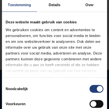
opleidingen
Toestemming
Details
Over
Deze website maakt gebruik van cookies
We gebruiken cookies om content en advertenties te
personaliseren, om functies voor social media te bieden
en om ons websiteverkeer te analyseren. Ook delen we
informatie over uw gebruik van onze site met onze
partners voor social media, adverteren en analyse. Deze
partners kunnen deze gegevens combineren met andere
informatie die u aan ze heeft verstrekt of die ze hebben
verzameld op basis van uw gebruik van hun services.
Toestemmingsselectie
Noodzakelijk
Quick links
Webmail
Voorkeuren
Jobs