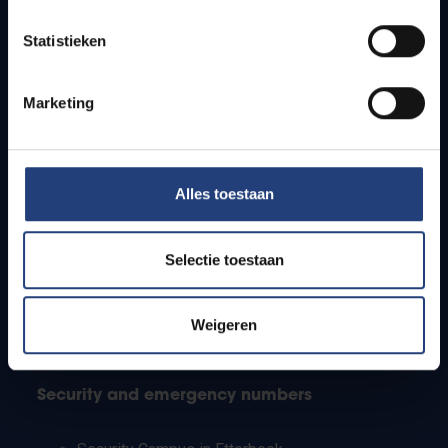
Timetables
Statistieken
How to get to the VUB campuses
Research groups
Campus facilities
Marketing
Info for
Alles toestaan
Press
Students
Staff
Selectie toestaan
PhD students
Teachers and secondary schools
Working students
Weigeren
International students
Security and emergency numbers