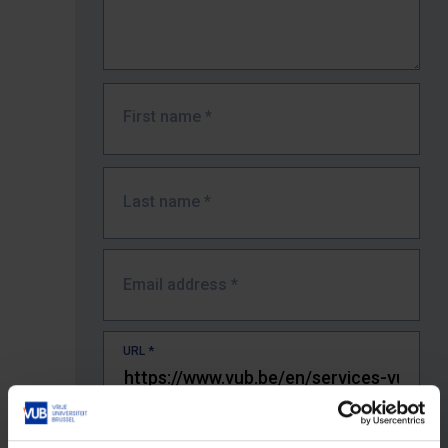
First name
*
Last name
*
Email address
*
URL
*
The full URL of the page where you encountered the error.
E.g. https://www.vub.be/nl/studeren-aan-de-vub/alle-