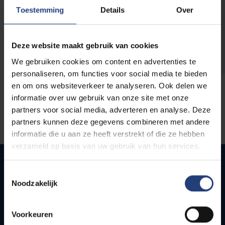
opleidingen
Toestemming
Details
Over
Deze website maakt gebruik van cookies
We gebruiken cookies om content en advertenties te
personaliseren, om functies voor social media te bieden
en om ons websiteverkeer te analyseren. Ook delen we
informatie over uw gebruik van onze site met onze
partners voor social media, adverteren en analyse. Deze
partners kunnen deze gegevens combineren met andere
informatie die u aan ze heeft verstrekt of die ze hebben
verzameld op basis van uw gebruik van hun services.
Toestemmingsselectie
Noodzakelijk
Quick links
Webmail
Voorkeuren
Jobs