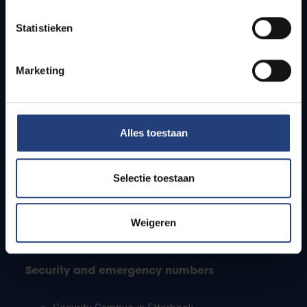
Timetables
Statistieken
How to get to the VUB campuses
Research groups
Campus facilities
Marketing
Info for
Alles toestaan
Press
Students
Staff
Selectie toestaan
PhD students
Teachers and secondary schools
Working students
Weigeren
International students
Security and emergency numbers