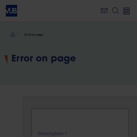
Skip
to
main
content
Breadcrumb
Error on page
Error on page
Description
*