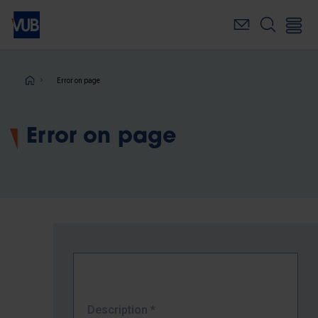
Skip
to
main
content
Breadcrumb
Error on page
Error on page
Description
*