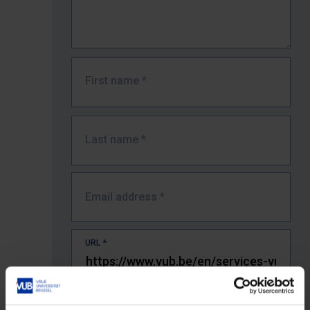
First name
*
Last name
*
Email address
*
URL
*
The full URL of the page where you encountered the error.
E.g. https://www.vub.be/nl/studeren-aan-de-vub/alle-