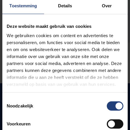
opleidingen
Toestemming
Details
Over
Deze website maakt gebruik van cookies
We gebruiken cookies om content en advertenties te
personaliseren, om functies voor social media te bieden
en om ons websiteverkeer te analyseren. Ook delen we
informatie over uw gebruik van onze site met onze
partners voor social media, adverteren en analyse. Deze
partners kunnen deze gegevens combineren met andere
informatie die u aan ze heeft verstrekt of die ze hebben
verzameld op basis van uw gebruik van hun services.
Toestemmingsselectie
Noodzakelijk
Quick links
Webmail
Voorkeuren
Jobs