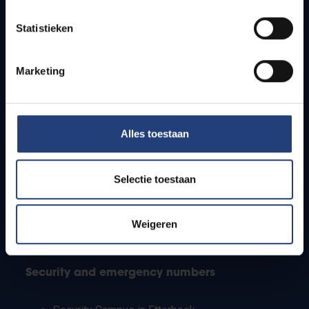
Timetables
Statistieken
How to get to the VUB campuses
Research groups
Campus facilities
Marketing
Info for
Alles toestaan
Press
Students
Staff
Selectie toestaan
PhD students
Teachers and secondary schools
Working students
Weigeren
International students
Security and emergency numbers