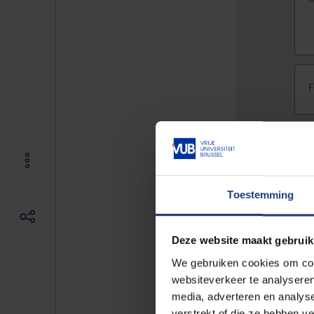
Toestemming
Deze website maakt gebruik
We gebruiken cookies om cont
websiteverkeer te analyseren
media, adverteren en analys
The f
verstrekt of die ze hebben v
E.g. 