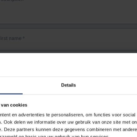
First name
*
Last name
*
Details
Email address
*
 van cookies
URL
*
ent en advertenties te personaliseren, om functies voor social
. Ook delen we informatie over uw gebruik van onze site met on
e. Deze partners kunnen deze gegevens combineren met andere i
ull URL of the page where you encountered the error.
erzameld op basis van uw gebruik van hun services.
https://www.vub.be/nl/studeren-aan-de-vub/alle-opleidingen