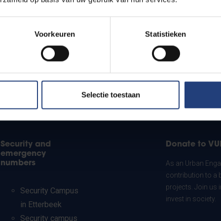
Voorkeuren
Statistieken
Selectie toestaan
Security and
Donate to VU
emergency
numbers
As an Urban Engag
contribution to a 
projects. Join us
Security Campus
invest in society.
in Etterbeek
Security campus