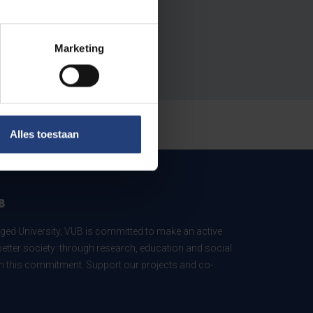
Marketing
Alles toestaan
B
ed University, VUB is committed to make an active
better society: through research, education and social
 in this commitment. Support our projects and co-