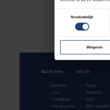
Toestemmingsselectie
Noodzakelijk
Weigeren
Quick links
Info for
Webmail
Press
Jobs
Students
Timetables
Staff
How to get to
PhD students