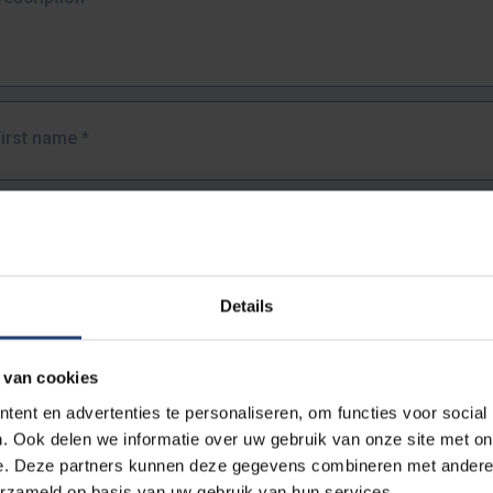
First name
*
Last name
*
Details
Email address
*
 van cookies
URL
*
ent en advertenties te personaliseren, om functies voor social
. Ook delen we informatie over uw gebruik van onze site met on
e. Deze partners kunnen deze gegevens combineren met andere i
ull URL of the page where you encountered the error.
erzameld op basis van uw gebruik van hun services.
https://www.vub.be/nl/studeren-aan-de-vub/alle-opleidingen