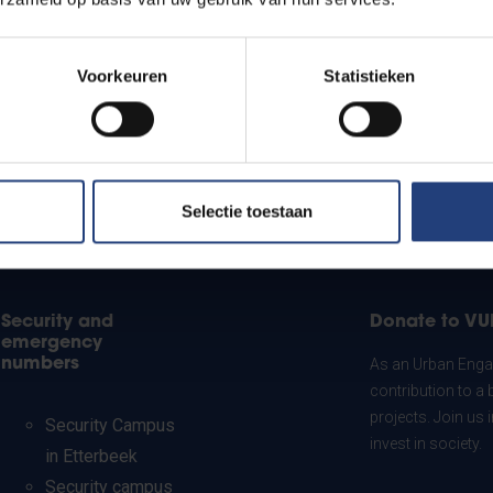
Voorkeuren
Statistieken
Selectie toestaan
Security and
Donate to VU
emergency
numbers
As an Urban Engag
contribution to a 
projects. Join us
Security Campus
invest in society.
in Etterbeek
Security campus