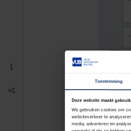
Toestemming
Deze website maakt gebruik
We gebruiken cookies om cont
websiteverkeer te analyseren
media, adverteren en analys
The f
verstrekt of die ze hebben v
E.g. 