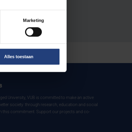
Marketing
Alles toestaan
B
ed University, VUB is committed to make an active
better society: through research, education and social
 in this commitment. Support our projects and co-