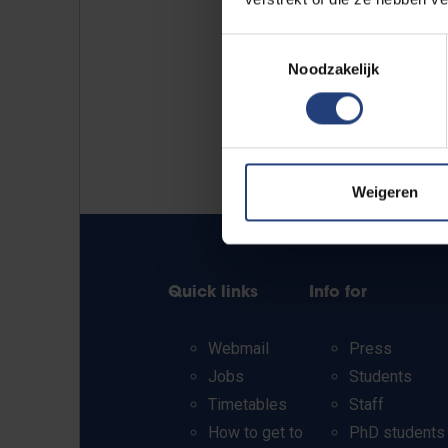
Toestemmingsselectie
Noodzakelijk
Weigeren
Quick links
Info for
Webmail
Press
Jobs
Students
Timetables
Staff
How to get to
PhD students