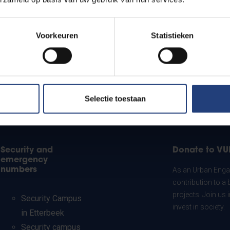
Voorkeuren
Statistieken
Selectie toestaan
Security and
Donate to VU
emergency
numbers
As an Urban Engag
contribution to a 
projects. Join us
Security Campus
invest in society.
in Etterbeek
Security campus