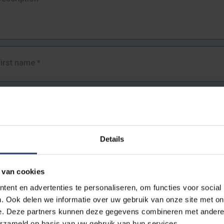
First name
*
Last name
*
Details
Email address
*
 van cookies
URL
*
ent en advertenties te personaliseren, om functies voor social
. Ook delen we informatie over uw gebruik van onze site met on
e. Deze partners kunnen deze gegevens combineren met andere i
ull URL of the page where you encountered the error.
erzameld op basis van uw gebruik van hun services.
https://www.vub.be/nl/studeren-aan-de-vub/alle-opleidingen