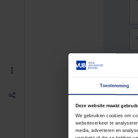
Toestemming
Deze website maakt gebruik
We gebruiken cookies om cont
websiteverkeer te analyseren
media, adverteren en analys
The f
verstrekt of die ze hebben v
E.g. 