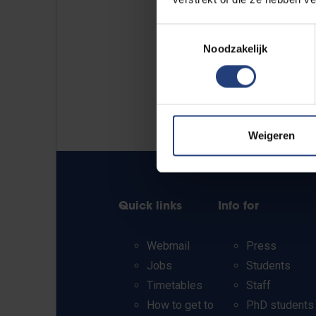
Toestemmingsselectie
Noodzakelijk
Weigeren
Quick links
Info for
Webmail
Press
Jobs
Students
Timetables
Staff
How to get to
PhD students