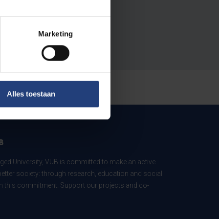
Marketing
Alles toestaan
B
ed University, VUB is committed to make an active
better society: through research, education and social
 in this commitment. Support our projects and co-