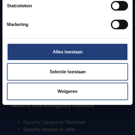
Statistieken
Research groups
Campus facilities
Marketing
Info for
Press
Alles toestaan
Students
Staff
PhD students
Selectie toestaan
Teachers and secondary schools
Working students
International students
Weigeren
Security and emergency numbers
Security Campus in Etterbeek
Security campus in Jette