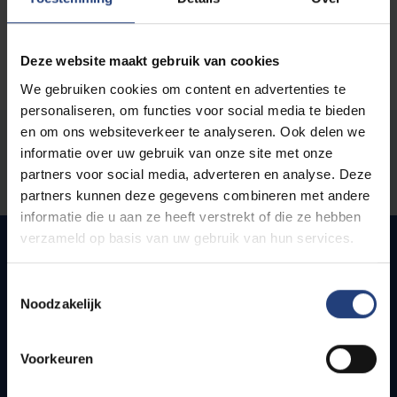
Deze website maakt gebruik van cookies
We gebruiken cookies om content en advertenties te
personaliseren, om functies voor social media te bieden
en om ons websiteverkeer te analyseren. Ook delen we
Was there an error on this page?
informatie over uw gebruik van onze site met onze
partners voor social media, adverteren en analyse. Deze
Let us know
partners kunnen deze gegevens combineren met andere
informatie die u aan ze heeft verstrekt of die ze hebben
verzameld op basis van uw gebruik van hun services.
Quick links
Toestemmingsselectie
Noodzakelijk
Webmail
Jobs
Voorkeuren
Timetables
How to get to the VUB campuses