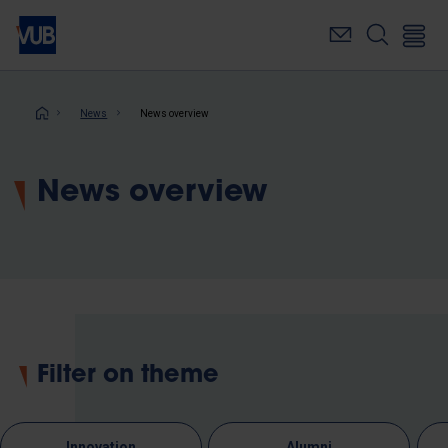
Skip
to
main
content
Breadcrumb
News
News overview
News overview
Filter on theme
Innovation
Alumni