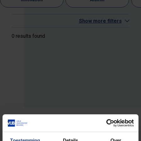
Show more filters
0 results found
Toestemming
Details
Over