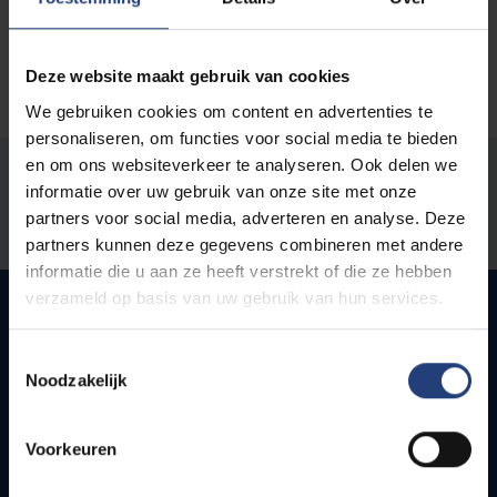
Deze website maakt gebruik van cookies
We gebruiken cookies om content en advertenties te
personaliseren, om functies voor social media te bieden
en om ons websiteverkeer te analyseren. Ook delen we
Was there an error on this page?
informatie over uw gebruik van onze site met onze
partners voor social media, adverteren en analyse. Deze
Let us know
partners kunnen deze gegevens combineren met andere
informatie die u aan ze heeft verstrekt of die ze hebben
verzameld op basis van uw gebruik van hun services.
Quick links
Toestemmingsselectie
Noodzakelijk
Webmail
Jobs
Voorkeuren
Timetables
How to get to the VUB campuses