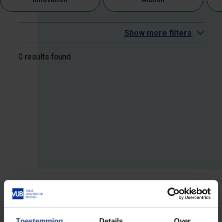
Show more filters
0 results found
Toestemming
Details
Over