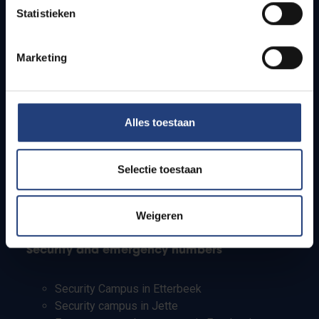
Statistieken
Research groups
Campus facilities
Marketing
Info for
Press
Alles toestaan
Students
Staff
PhD students
Selectie toestaan
Teachers and secondary schools
Working students
International students
Weigeren
Security and emergency numbers
Security Campus in Etterbeek
Security campus in Jette