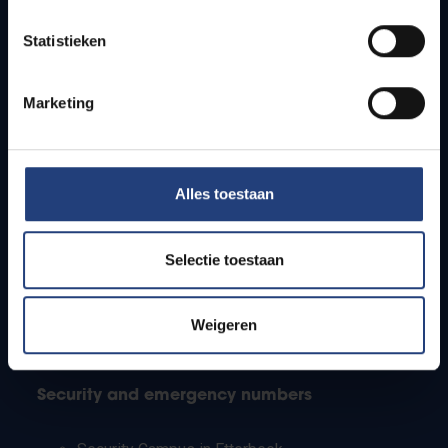
Timetables
Statistieken
How to get to the VUB campuses
Research groups
Campus facilities
Marketing
Info for
Alles toestaan
Press
Students
Staff
Selectie toestaan
PhD students
Teachers and secondary schools
Working students
Weigeren
International students
Security and emergency numbers