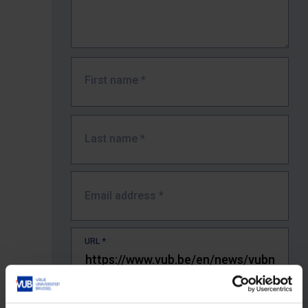
First name
*
Last name
*
Email address
*
URL
*
The full URL of the page where you encountered the error.
E.g. https://www.vub.be/nl/studeren-aan-de-vub/alle-