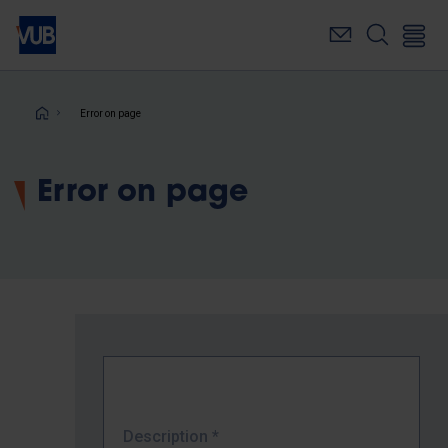
Skip
to
main
content
Breadcrumb
Error on page
Error on page
Description
*