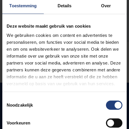
opleidingen
Toestemming
Details
Over
Deze website maakt gebruik van cookies
We gebruiken cookies om content en advertenties te
personaliseren, om functies voor social media te bieden
en om ons websiteverkeer te analyseren. Ook delen we
informatie over uw gebruik van onze site met onze
partners voor social media, adverteren en analyse. Deze
partners kunnen deze gegevens combineren met andere
informatie die u aan ze heeft verstrekt of die ze hebben
verzameld op basis van uw gebruik van hun services.
Toestemmingsselectie
Noodzakelijk
Quick links
Webmail
Voorkeuren
Jobs