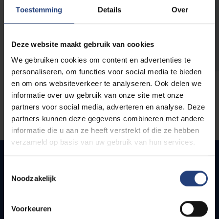
opleidingen
Toestemming
Details
Over
Deze website maakt gebruik van cookies
We gebruiken cookies om content en advertenties te
personaliseren, om functies voor social media te bieden
en om ons websiteverkeer te analyseren. Ook delen we
informatie over uw gebruik van onze site met onze
partners voor social media, adverteren en analyse. Deze
partners kunnen deze gegevens combineren met andere
informatie die u aan ze heeft verstrekt of die ze hebben
verzameld op basis van uw gebruik van hun services.
Toestemmingsselectie
Noodzakelijk
Quick links
Webmail
Voorkeuren
Jobs