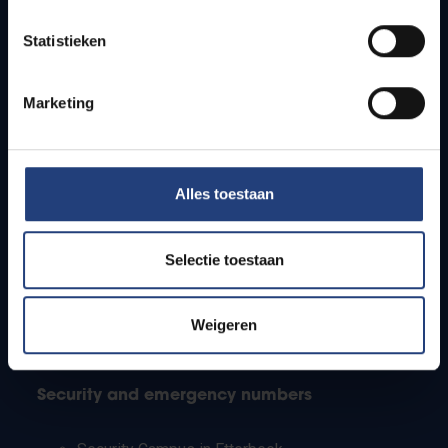
Timetables
Statistieken
How to get to the VUB campuses
Research groups
Campus facilities
Marketing
Info for
Alles toestaan
Press
Students
Staff
Selectie toestaan
PhD students
Teachers and secondary schools
Working students
Weigeren
International students
Security and emergency numbers