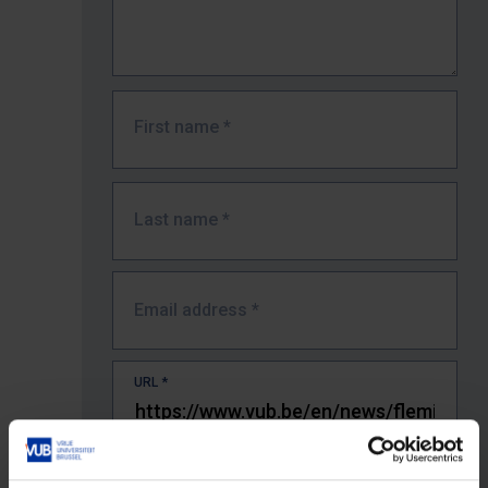
First name
*
Last name
*
Email address
*
URL
*
The full URL of the page where you encountered the error.
E.g. https://www.vub.be/nl/studeren-aan-de-vub/alle-