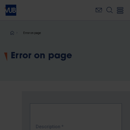
Skip
to
main
content
Breadcrumb
Error on page
Error on page
Description
*