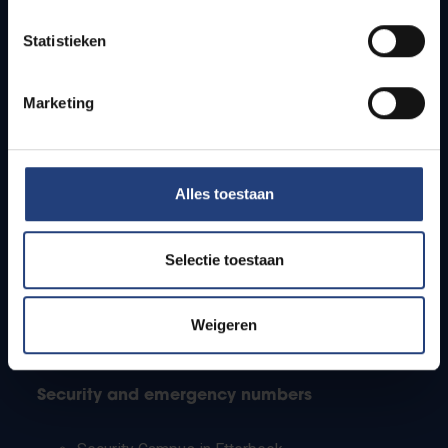
Timetables
Statistieken
How to get to the VUB campuses
Research groups
Campus facilities
Marketing
Info for
Alles toestaan
Press
Students
Staff
Selectie toestaan
PhD students
Teachers and secondary schools
Working students
Weigeren
International students
Security and emergency numbers