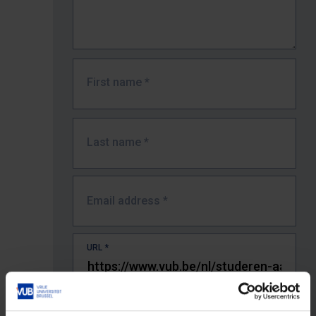
First name
*
Last name
*
Email address
*
URL
*
The full URL of the page where you encountered the error.
E.g. https://www.vub.be/nl/studeren-aan-de-vub/alle-