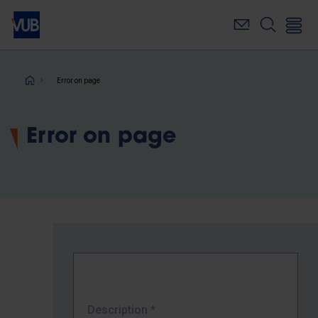
Skip
to
main
content
Breadcrumb
Error on page
Error on page
Description
*