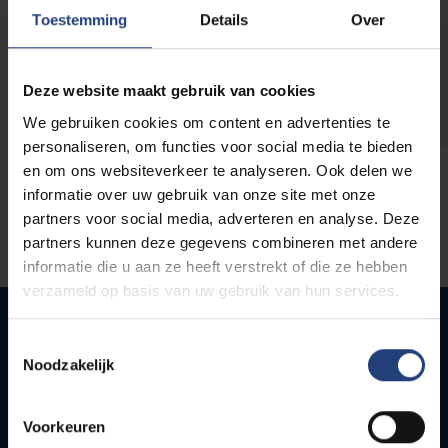
opleidingen
Toestemming
Details
Over
Deze website maakt gebruik van cookies
We gebruiken cookies om content en advertenties te
personaliseren, om functies voor social media te bieden
en om ons websiteverkeer te analyseren. Ook delen we
informatie over uw gebruik van onze site met onze
partners voor social media, adverteren en analyse. Deze
partners kunnen deze gegevens combineren met andere
informatie die u aan ze heeft verstrekt of die ze hebben
verzameld op basis van uw gebruik van hun services.
Toestemmingsselectie
Noodzakelijk
Quick links
Webmail
Voorkeuren
Jobs