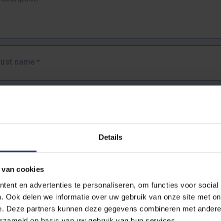
First name
*
Last name
*
Details
Email address
*
 van cookies
URL
*
ent en advertenties te personaliseren, om functies voor social
. Ook delen we informatie over uw gebruik van onze site met on
e. Deze partners kunnen deze gegevens combineren met andere i
ull URL of the page where you encountered the error.
erzameld op basis van uw gebruik van hun services.
https://www.vub.be/nl/studeren-aan-de-vub/alle-opleidingen