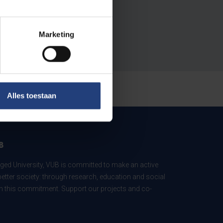
Marketing
Alles toestaan
B
ed University, VUB is committed to make an active
better society: through research, education and social
 in this commitment. Support our projects and co-