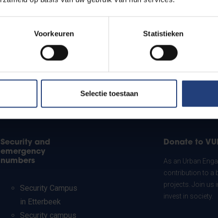
Voorkeuren
Statistieken
Selectie toestaan
Security and
Donate to VU
emergency
numbers
As an Urban Engag
contribution to a 
projects. Join us
Security Campus
invest in society.
in Etterbeek
Security campus