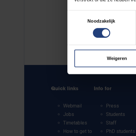
Toestemmingsselectie
Noodzakelijk
Weigeren
Quick links
Info for
Webmail
Press
Jobs
Students
Timetables
Staff
How to get to
PhD students