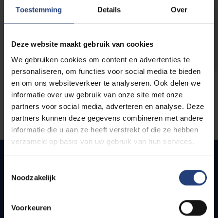
opleidingen
Toestemming
Details
Over
Deze website maakt gebruik van cookies
We gebruiken cookies om content en advertenties te
personaliseren, om functies voor social media te bieden
en om ons websiteverkeer te analyseren. Ook delen we
informatie over uw gebruik van onze site met onze
partners voor social media, adverteren en analyse. Deze
partners kunnen deze gegevens combineren met andere
informatie die u aan ze heeft verstrekt of die ze hebben
verzameld op basis van uw gebruik van hun services.
Toestemmingsselectie
Noodzakelijk
Quick links
Webmail
Voorkeuren
Jobs