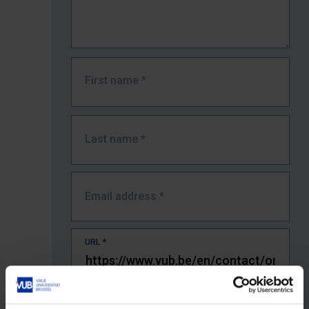
First name
*
Last name
*
Email address
*
URL
*
The full URL of the page where you encountered the error.
E.g. https://www.vub.be/nl/studeren-aan-de-vub/alle-