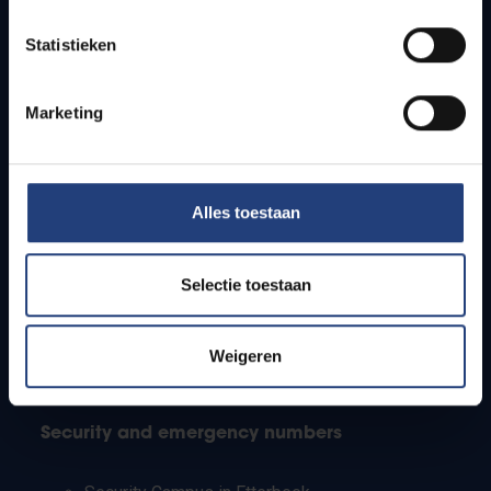
Timetables
Statistieken
How to get to the VUB campuses
Research groups
Campus facilities
Marketing
Info for
Alles toestaan
Press
Students
Staff
Selectie toestaan
PhD students
Teachers and secondary schools
Working students
Weigeren
International students
Security and emergency numbers