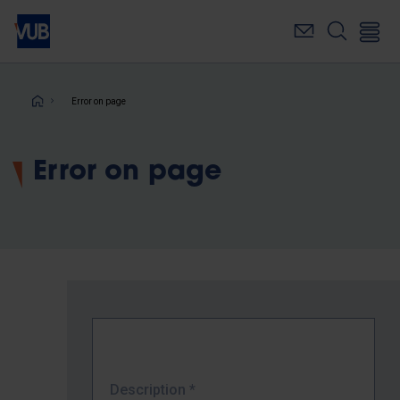
Skip
to
main
content
Breadcrumb
Error on page
Error on page
Description
*