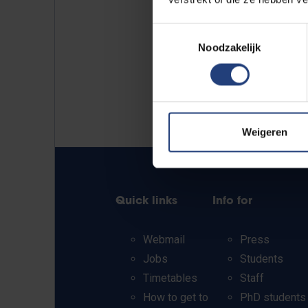
Toestemmingsselectie
Noodzakelijk
Weigeren
Quick links
Info for
Webmail
Press
Jobs
Students
Timetables
Staff
How to get to
PhD students