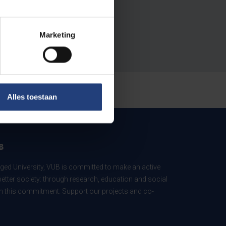
Marketing
Alles toestaan
B
ed University, VUB is committed to make an active
better society: through research, education and social
 in this commitment. Support our projects and co-