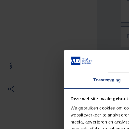
Toestemming
Deze website maakt gebruik
We gebruiken cookies om cont
websiteverkeer te analyseren
media, adverteren en analys
The f
verstrekt of die ze hebben v
E.g. 