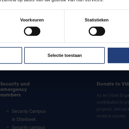
Voorkeuren
Statistieken
Selectie toestaan
Security and
Donate to VU
emergency
numbers
As an Urban Engag
contribution to a 
projects. Join us
Security Campus
invest in society.
in Etterbeek
Security campus