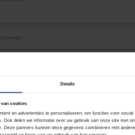
First name
*
Last name
*
Details
Email address
*
 van cookies
URL
*
ent en advertenties te personaliseren, om functies voor social
. Ook delen we informatie over uw gebruik van onze site met on
e. Deze partners kunnen deze gegevens combineren met andere i
ull URL of the page where you encountered the error.
erzameld op basis van uw gebruik van hun services.
https://www.vub.be/nl/studeren-aan-de-vub/alle-opleidingen