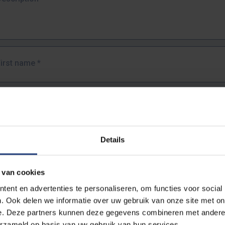
First name
*
Last name
*
Details
Email address
*
 van cookies
URL
*
ent en advertenties te personaliseren, om functies voor social
. Ook delen we informatie over uw gebruik van onze site met on
e. Deze partners kunnen deze gegevens combineren met andere i
ull URL of the page where you encountered the error.
erzameld op basis van uw gebruik van hun services.
https://www.vub.be/nl/studeren-aan-de-vub/alle-opleidingen