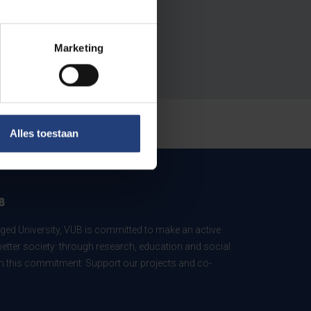
Marketing
Alles toestaan
B
ed University, VUB is committed to make an active
better society: through research, education and social
 in this commitment. Support our projects and co-