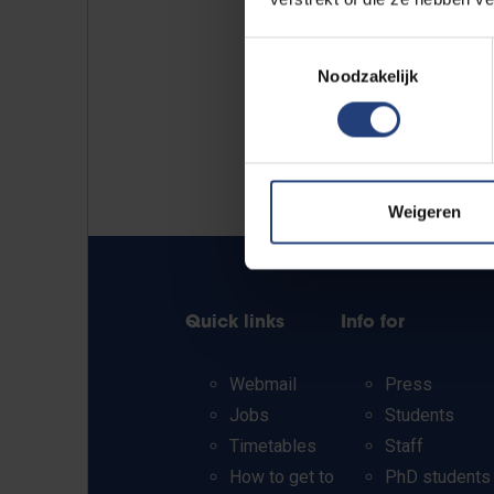
Toestemmingsselectie
Noodzakelijk
Weigeren
Quick links
Info for
Webmail
Press
Jobs
Students
Timetables
Staff
How to get to
PhD students