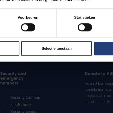
Voorkeuren
Statistieken
Selectie toestaan
Security and
Donate to VU
emergency
numbers
As an Urban Engag
contribution to a 
projects. Join us
Security Campus
invest in society.
in Etterbeek
Security campus