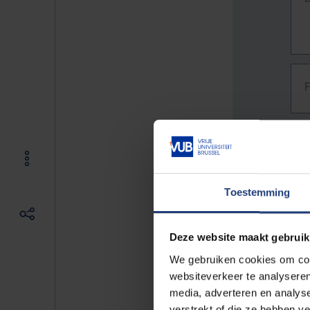
Toestemming
Deze website maakt gebruik
We gebruiken cookies om cont
websiteverkeer te analyseren
media, adverteren en analys
The f
verstrekt of die ze hebben v
E.g. 