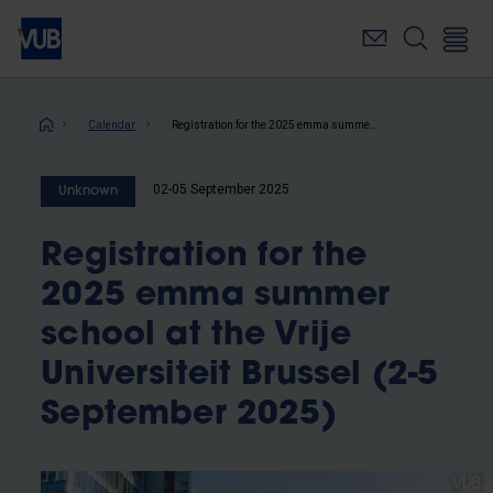
Skip
to
main
content
Breadcrumb
Calendar
Registration for the 2025 emma summer school at the Vrije Universiteit Brussel (2-5 September 2025)
02-05 September 2025
Unknown
Registration for the
2025 emma summer
school at the Vrije
Universiteit Brussel (2-5
September 2025)