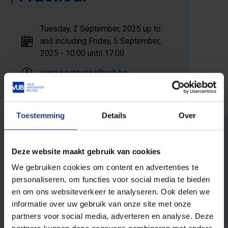
Tuesday, 2 September, 2025 up to
and including Friday, 5 September,
2025 - 10:00 until 17:00
ivana.kostovska@vub.be
Toestemming
Details
Over
Registration
Deze website maakt gebruik van cookies
We gebruiken cookies om content en advertenties te
Sorry… This form is closed to new
Status
personaliseren, om functies voor social media te bieden
submissions.
en om ons websiteverkeer te analyseren. Ook delen we
message
informatie over uw gebruik van onze site met onze
partners voor social media, adverteren en analyse. Deze