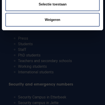
How to get to the VUB campuses
Selectie toestaan
Research groups
Campus facilities
Weigeren
Info for
Press
Students
Staff
PhD students
Teachers and secondary schools
Working students
International students
Security and emergency numbers
Security Campus in Etterbeek
Security campus in Jette