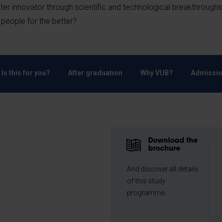
 innovator through scientific and technological breakthrough
f people for the better?
Is this for you?
After graduation
Why VUB?
Admissio
Download the
brochure
And discover all details
of this study
programme.