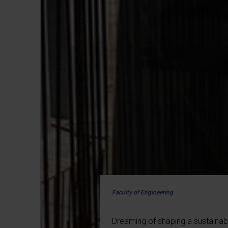
Faculty of Engineering
Dreaming of shaping a sustainab