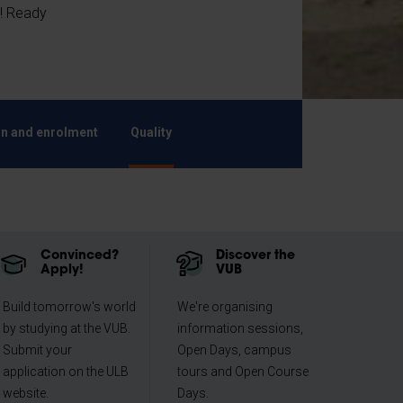
s! Ready
n and enrolment
Quality
Convinced?
Discover the
Apply!
VUB
Build tomorrow's world
We're organising
by studying at the VUB.
information sessions,
Submit your
Open Days, campus
application on the ULB
tours and Open Course
website.
Days.