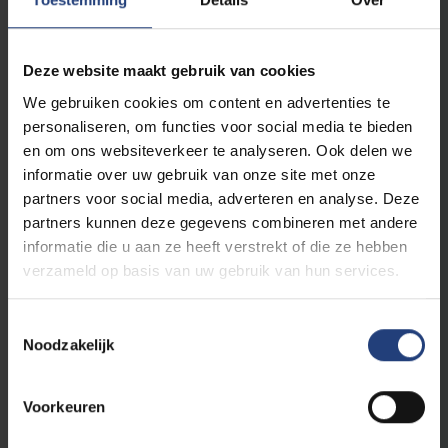
Verplichte opleidingsonderdelen
3
Inleiding tot de journalistiek
Deze website maakt gebruik van cookies
6
Taal en AI
3
Nederlands: communicatieve vaardigheden II
We gebruiken cookies om content en advertenties te
personaliseren, om functies voor social media te bieden
6
Onderzoeksmethodologie
en om ons websiteverkeer te analyseren. Ook delen we
3
(Digi)taal en media
informatie over uw gebruik van onze site met onze
6
Pratique du français 2
partners voor social media, adverteren en analyse. Deze
3
Français à des fins spécifiques
partners kunnen deze gegevens combineren met andere
6
informatie die u aan ze heeft verstrekt of die ze hebben
Taal- en vertaalpraktijk Frans-Nederlands II
verzameld op basis van uw gebruik van hun services.
6
Lengua española II
3
Español para fines específicos
Toestemmingsselectie
6
Taal- en vertaalpraktijk Spaans-Nederlands II
Noodzakelijk
Voorkeuren
Keuzeopleidingsonderdelen