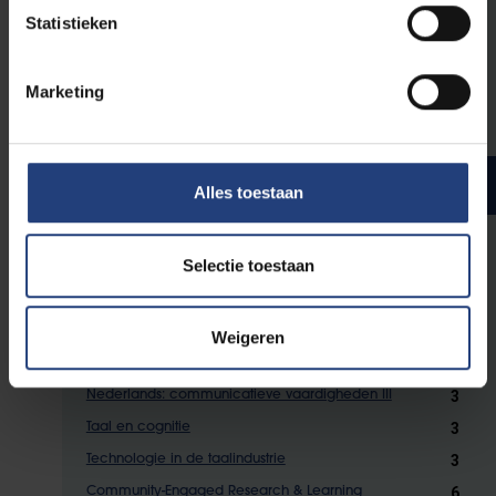
Statistieken
Kies voor
9 studiepunten
aan keuzevakken uit
de lijst die je op
caliweb
terugvindt.
Marketing
Bachelorjaar 3
Studiepunten
Alles toestaan
Selectie toestaan
Verplichte opleidingsonderdelen
9
Onderzoeksproject Toegepaste Taalkunde
Weigeren
3
Terminologie
3
Nederlands: communicatieve vaardigheden III
3
Taal en cognitie
3
Technologie in de taalindustrie
6
Community-Engaged Research & Learning