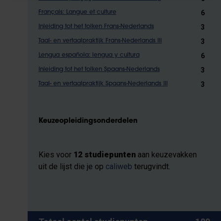
6
Français: Langue et culture
3
Inleiding tot het tolken Frans-Nederlands
3
Taal- en vertaalpraktijk Frans-Nederlands III
6
Lengua española: lengua y cultura
3
Inleiding tot het tolken Spaans-Nederlands
3
Taal- en vertaalpraktijk Spaans-Nederlands III
Keuzeopleidingsonderdelen
Kies voor
12 studiepunten
aan keuzevakken
uit de lijst die je op
caliweb
terugvindt.