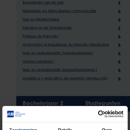
3
Bouwstenen van de taal
6
Meertalige en interculturele communicatie
6
Taal en Maatschappij
3
Inleiding tot de Vertaalkunde
6
Pratique du français I
6
Grammaire et linguistique du français: introduction
6
Taal- en vertaalpraktijk Frans-Nederlands I
6
Lengua española I
6
Taal- en vertaalpraktijk Spaans-Nederlands I
6
Lingüística y gramática del español: introducción
Bachelorjaar 2
Studiepunten
Toestemming
Details
Over