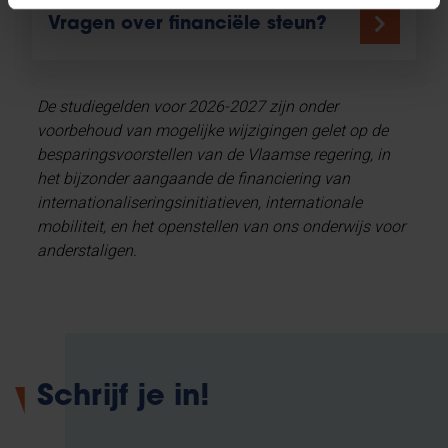
Vragen over financiële steun?
De studiegelden voor 2026-2027 zijn onder
voorbehoud van mogelijke wijzigingen gelet op de
besparingsvoorstellen van de Vlaamse regering, in
het bijzonder aangaande de financiering van
internationaliseringsinitiatieven, internationale
mobiliteit, en het openstellen van ons onderwijs voor
anderstaligen.
Schrijf je in!