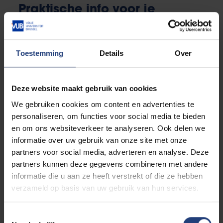
Praktische info voor je
inschrijving
Toestemming
Details
Over
Welke documenten heb je
nodig?
Deze website maakt gebruik van cookies
We gebruiken cookies om content en advertenties te
personaliseren, om functies voor social media te bieden
Deadlines
en om ons websiteverkeer te analyseren. Ook delen we
informatie over uw gebruik van onze site met onze
partners voor social media, adverteren en analyse. Deze
partners kunnen deze gegevens combineren met andere
Studiegeld en financiële
informatie die u aan ze heeft verstrekt of die ze hebben
steun
verzameld op basis van uw gebruik van hun services.
Toestemmingsselectie
Studiegeld berekenen