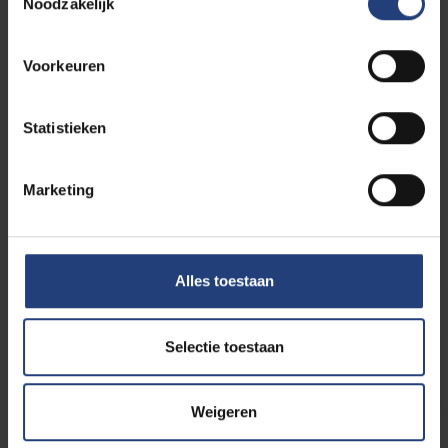
Noodzakelijk
Voorkeuren
Overige studiekosten
Statistieken
Marketing
Toelage Vlaamse overheid
Alles toestaan
Selectie toestaan
Ondersteuningsaanbod VUB
Weigeren