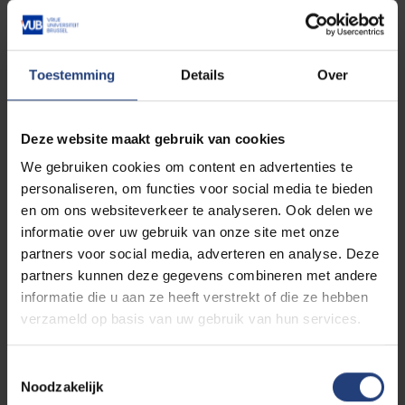
ligt de nadruk op literatuur en andere kunstvormen
zoals film, theater en beeldende kunst, die de taal en
literatuur beïnvloeden.
Toestemming
Details
Over
Als dit nog te ingewikkeld klinkt, kun de volgende
richtvragen je misschien helpen.
Deze website maakt gebruik van cookies
Hou je van lezen en literatuur? Kies dan Taal &
We gebruiken cookies om content en advertenties te
Letterkunde.
personaliseren, om functies voor social media te bieden
en om ons websiteverkeer te analyseren. Ook delen we
informatie over uw gebruik van onze site met onze
Wil je taal gebruiken voor professionele doeleinden?
partners voor social media, adverteren en analyse. Deze
Kies dan Toegepaste Taalkunde.
partners kunnen deze gegevens combineren met andere
informatie die u aan ze heeft verstrekt of die ze hebben
Wil je taal bestuderen als onderwerp op zich? Kies
verzameld op basis van uw gebruik van hun services.
dan Taal & Letterkunde.
Toestemmingsselectie
Wil je bruggen bouwen tussen verschillende talen en
Noodzakelijk
culturen? Kies dan Toegepaste Taalkunde.