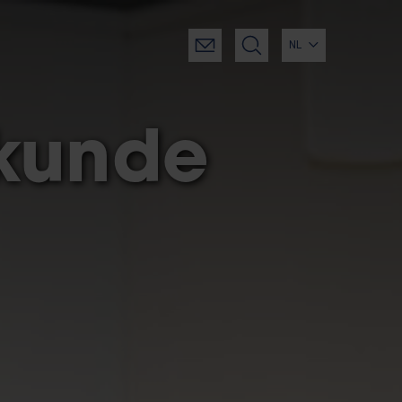
NL
kunde