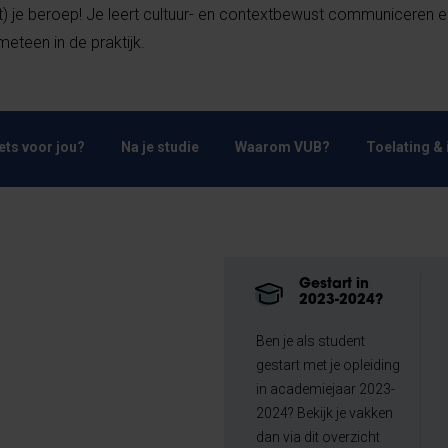
) je beroep! Je leert cultuur- en contextbewust communiceren e
meteen in de praktijk.
Iets voor jou?
Na je studie
Waarom VUB?
Toelating & 
Gestart in
2023-2024?
Ben je als student
gestart met je opleiding
in academiejaar 2023-
2024? Bekijk je vakken
dan via dit overzicht