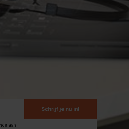
Schrijf je nu in!
unde aan