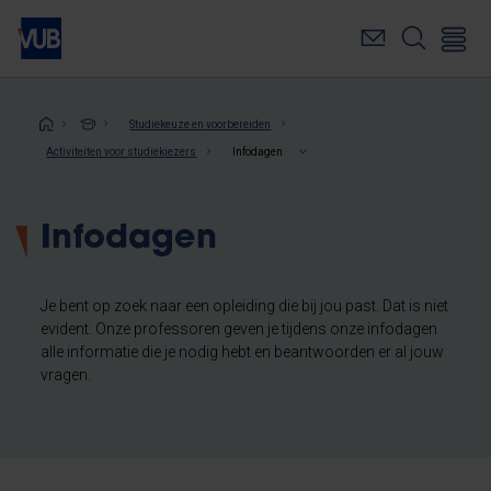
Overslaan
en
naar
de
inhoud
Kruimelpad
Studiekeuze en voorbereiden
gaan
Activiteiten voor studiekiezers
Infodagen
Infodagen
Je bent op zoek naar een opleiding die bij jou past. Dat is niet
evident. Onze professoren geven je tijdens onze infodagen
alle informatie die je nodig hebt en beantwoorden er al jouw
vragen.