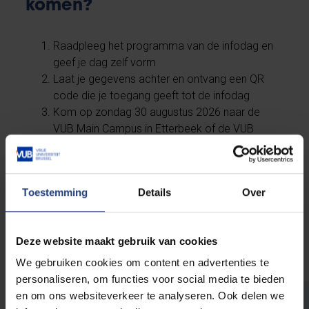
komen?
Raadpleeg het programma van de infodag en
geef je dag zelf vorm
Laat je gegevens achter en ontvang een QR
code die je toegang geeft tot de infodag
Kom op zondag 30 augustus 2026 naar de
VUB Main Campus in Etterbeek of de VUB
Health Campus in Jette
Maak een geïnformeerde studiekeuze en begin
voorbereid aan je studententijd
Toestemming
Details
Over
Raadpleeg nu het programma
Deze website maakt gebruik van cookies
We gebruiken cookies om content en advertenties te
personaliseren, om functies voor social media te bieden
en om ons websiteverkeer te analyseren. Ook delen we