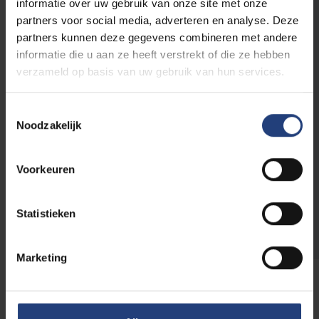
Download een
informatie over uw gebruik van onze site met onze
partners voor social media, adverteren en analyse. Deze
brochure
partners kunnen deze gegevens combineren met andere
informatie die u aan ze heeft verstrekt of die ze hebben
verzameld op basis van uw gebruik van hun services.
Ben je nog volop opleidingen aan het
verkennen en aan het vergelijken? Download
Toestemmingsselectie
Noodzakelijk
dan één of meerdere opleidingsbrochures. Zo
krijg je alvast een goed beeld van wat een
opleiding inhoudt.
Voorkeuren
Download hier een brochure
Statistieken
Marketing