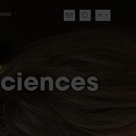
iences
EN
Sciences