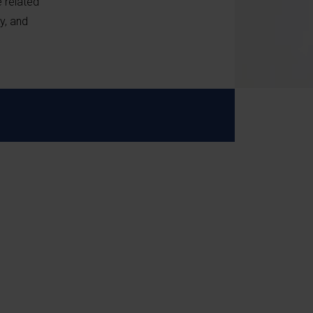
 related
y, and