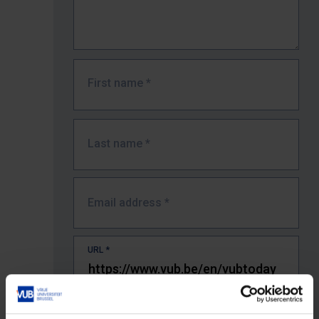
First name
*
Last name
*
Email address
*
URL
*
The full URL of the page where you encountered the error.
E.g. https://www.vub.be/nl/studeren-aan-de-vub/alle-