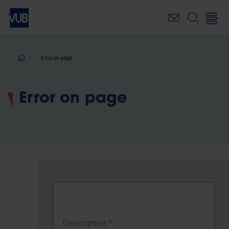
Skip
to
main
content
Breadcrumb
Error on page
Error on page
Description
*