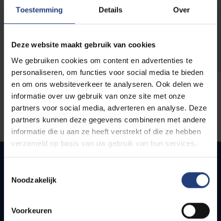
opleidingen
Toestemming
Details
Over
Deze website maakt gebruik van cookies
We gebruiken cookies om content en advertenties te
personaliseren, om functies voor social media te bieden
en om ons websiteverkeer te analyseren. Ook delen we
informatie over uw gebruik van onze site met onze
partners voor social media, adverteren en analyse. Deze
partners kunnen deze gegevens combineren met andere
informatie die u aan ze heeft verstrekt of die ze hebben
verzameld op basis van uw gebruik van hun services.
Toestemmingsselectie
Noodzakelijk
Quick links
Webmail
Voorkeuren
Jobs