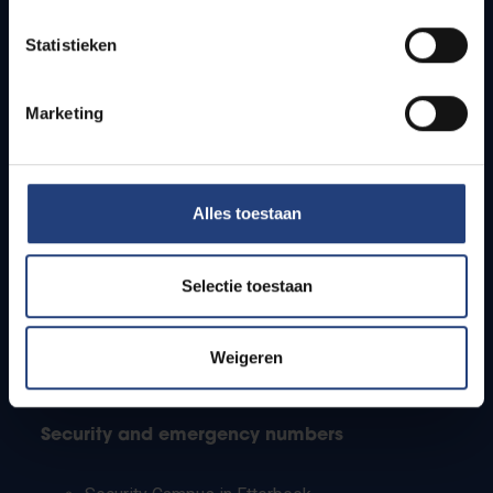
Timetables
Statistieken
How to get to the VUB campuses
Research groups
Campus facilities
Marketing
Info for
Alles toestaan
Press
Students
Staff
Selectie toestaan
PhD students
Teachers and secondary schools
Working students
Weigeren
International students
Security and emergency numbers