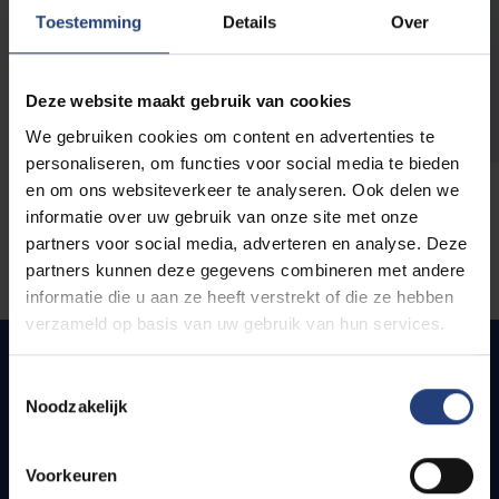
opleidingen
Toestemming
Details
Over
Deze website maakt gebruik van cookies
We gebruiken cookies om content en advertenties te
personaliseren, om functies voor social media te bieden
en om ons websiteverkeer te analyseren. Ook delen we
informatie over uw gebruik van onze site met onze
partners voor social media, adverteren en analyse. Deze
partners kunnen deze gegevens combineren met andere
informatie die u aan ze heeft verstrekt of die ze hebben
verzameld op basis van uw gebruik van hun services.
Toestemmingsselectie
Noodzakelijk
Quick links
Webmail
Voorkeuren
Jobs