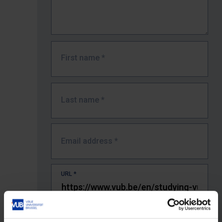
First name
*
Last name
*
Email address
*
URL
*
The full URL of the page where you encountered the error.
E.g. https://www.vub.be/nl/studeren-aan-de-vub/alle-