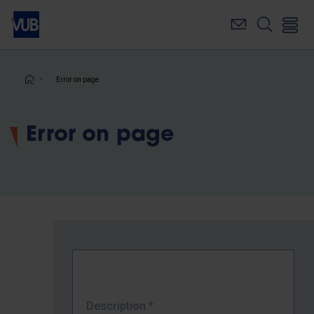
Skip
to
main
content
Breadcrumb
Error on page
Error on page
Description
*