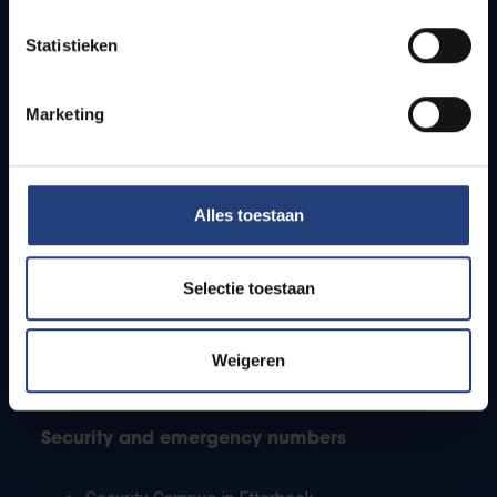
Timetables
Statistieken
How to get to the VUB campuses
Research groups
Campus facilities
Marketing
Info for
Alles toestaan
Press
Students
Staff
Selectie toestaan
PhD students
Teachers and secondary schools
Working students
Weigeren
International students
Security and emergency numbers