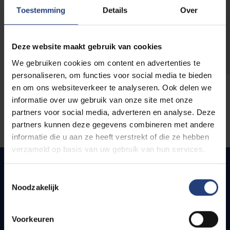
opleidingen
Toestemming
Details
Over
Deze website maakt gebruik van cookies
We gebruiken cookies om content en advertenties te
personaliseren, om functies voor social media te bieden
en om ons websiteverkeer te analyseren. Ook delen we
informatie over uw gebruik van onze site met onze
partners voor social media, adverteren en analyse. Deze
partners kunnen deze gegevens combineren met andere
informatie die u aan ze heeft verstrekt of die ze hebben
verzameld op basis van uw gebruik van hun services.
Toestemmingsselectie
Noodzakelijk
Quick links
Webmail
Voorkeuren
Jobs