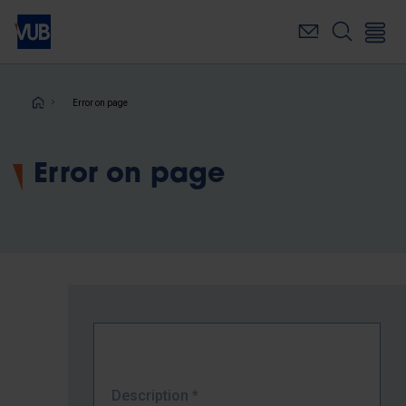
Skip
to
main
content
Breadcrumb
Error on page
Error on page
Description
*