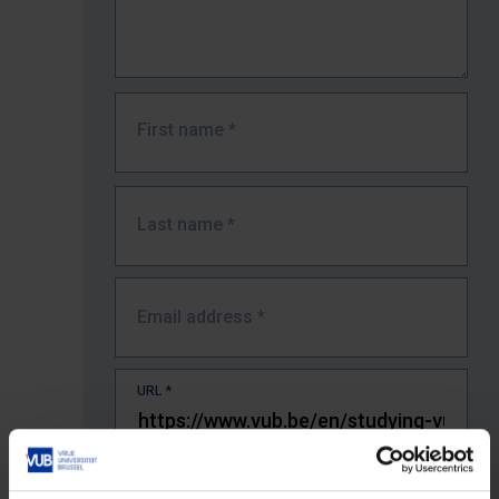
First name
*
Last name
*
Email address
*
URL
*
The full URL of the page where you encountered the error.
E.g. https://www.vub.be/nl/studeren-aan-de-vub/alle-