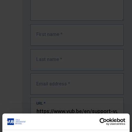
First name
*
Last name
*
Email address
*
URL
*
The full URL of the page where you encountered the error.
E.g. https://www.vub.be/nl/studeren-aan-de-vub/alle-