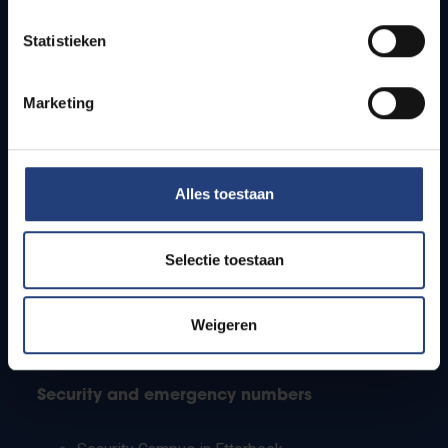
Timetables
Statistieken
How to get to the VUB campuses
Research groups
Campus facilities
Marketing
Info for
Alles toestaan
Press
Students
Staff
Selectie toestaan
PhD students
Teachers and secondary schools
Working students
Weigeren
International students
Security and emergency numbers