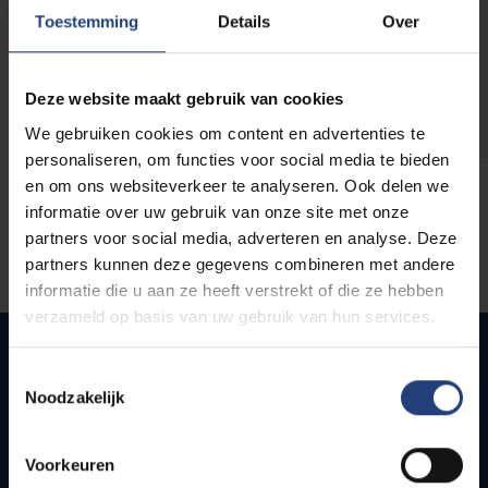
opleidingen
Toestemming
Details
Over
Deze website maakt gebruik van cookies
We gebruiken cookies om content en advertenties te
personaliseren, om functies voor social media te bieden
en om ons websiteverkeer te analyseren. Ook delen we
informatie over uw gebruik van onze site met onze
partners voor social media, adverteren en analyse. Deze
partners kunnen deze gegevens combineren met andere
informatie die u aan ze heeft verstrekt of die ze hebben
verzameld op basis van uw gebruik van hun services.
Toestemmingsselectie
Noodzakelijk
Quick links
Webmail
Voorkeuren
Jobs