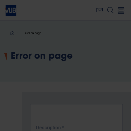
Skip
to
main
content
Breadcrumb
Error on page
Error on page
Description
*