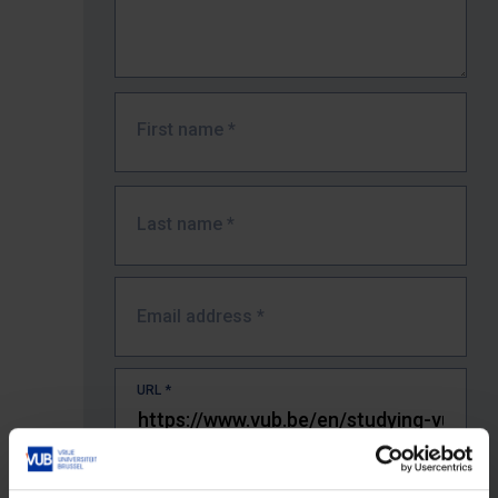
First name
*
Last name
*
Email address
*
URL
*
The full URL of the page where you encountered the error.
E.g. https://www.vub.be/nl/studeren-aan-de-vub/alle-