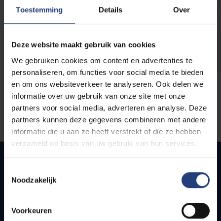
opleidingen
Toestemming
Details
Over
Deze website maakt gebruik van cookies
We gebruiken cookies om content en advertenties te
personaliseren, om functies voor social media te bieden
en om ons websiteverkeer te analyseren. Ook delen we
informatie over uw gebruik van onze site met onze
partners voor social media, adverteren en analyse. Deze
partners kunnen deze gegevens combineren met andere
informatie die u aan ze heeft verstrekt of die ze hebben
verzameld op basis van uw gebruik van hun services.
Toestemmingsselectie
Noodzakelijk
Quick links
Webmail
Voorkeuren
Jobs