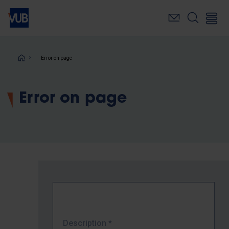
Skip
to
main
content
Breadcrumb
Error on page
Error on page
Description
*