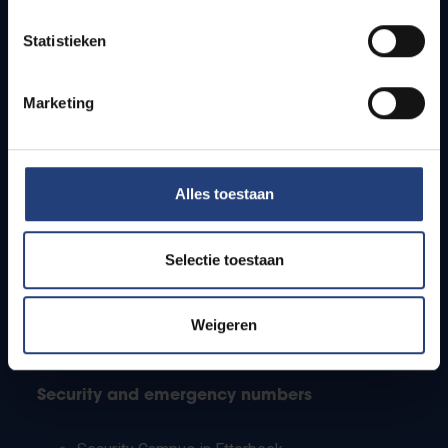
Timetables
Statistieken
How to get to the VUB campuses
Research groups
Campus facilities
Marketing
Info for
Alles toestaan
Press
Students
Staff
Selectie toestaan
PhD students
Teachers and secondary schools
Working students
Weigeren
International students
Security and emergency numbers