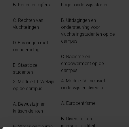
B. Feiten en cijfers
hoger onderwijs starten
C. Rechten van
B. Uitdagingen en
vluchtelingen
ondersteuning voor
vluchtelingstudenten op de
campus
D. Ervaringen met
ontheemding
C. Racisme en
empowerment op de
E. Staatloze
campus
studenten
4. Module IV: Inclusief
3. Module III: Welzijn
onderwijs en diversiteit
op de campus
A. Eurocentrisme
A. Bewustzijn en
kritisch denken
B. Diversiteit en
intersectionaliteit
B. Stress en trauma