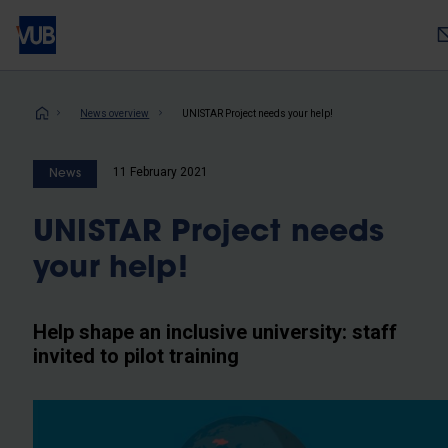
Skip
to
main
content
Breadcrumb
News overview
UNISTAR Project needs your help!
11 February 2021
News
UNISTAR Project needs
your help!
Help shape an inclusive university: staff
invited to pilot training