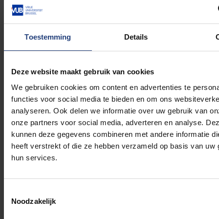
bij vluchtelingen
C. Inclusief onderwijs
C. Zelfzorg voor
Toestemming
Details
universiteitspersoneel
D. Inclusieve begeleiding
Schrijf je nu in! We vragen jouw hulp om de
UNISTAR online cursus te testen
Deze website maakt gebruik van cookies
We gebruiken cookies om content en advertenties te persona
De online cursus UNISTAR kan nu getest worden. We
functies voor social media te bieden en om ons websiteverke
nodigen personeel van de VUB - academisch,
analyseren. Ook delen we informatie over uw gebruik van on
leidinggevend, administratief - uit om zich in te
onze partners voor social media, adverteren en analyse. De
schrijven en ons te helpen dit nieuwe online
kunnen deze gegevens combineren met andere informatie di
leerplatform te testen en te verbeteren alvorens het
heeft verstrekt of die ze hebben verzameld op basis van uw 
in gans Europa te lanceren. Deelname is gratis, maar
hun services.
registratie is verplicht via
deze link
. Je kan de cursus
ook vinden via
TEO
.
Toestemmingsselectie
Noodzakelijk
Samenvatting
: