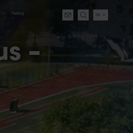
Parking
EN
s –