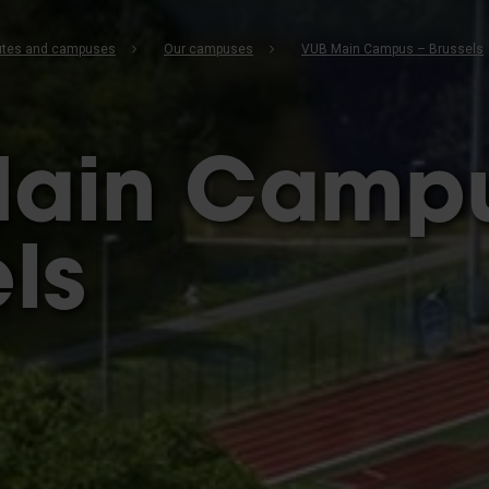
b
itutes and campuses
Our campuses
VUB Main Campus – Brussels
ain Campu
ls