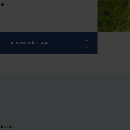
al
...
Immovable heritage
arks on