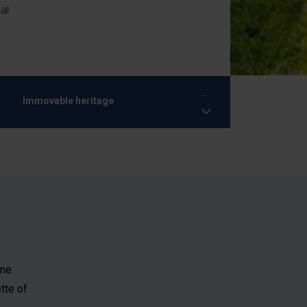
al
...
Immovable heritage
ome
tte of