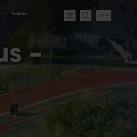
Facilities
EN
s –