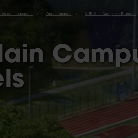
b
itutes and campuses
Our campuses
VUB Main Campus – Brussels
ain Campu
ls