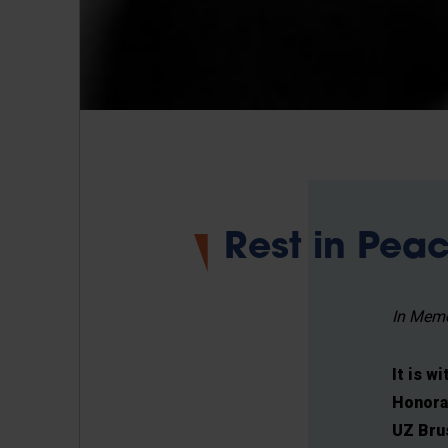
Rest in Pea
In Memo
It is 
Honorar
UZ Bru