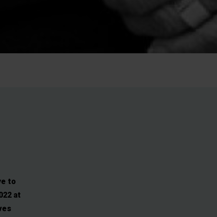
ye to
022 at
ves